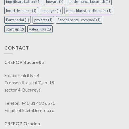
ingrijitoare batrani
(1)
Inovare
(2)
loc de munca bucuresti
(1)
locuri de munca
(1)
manager
(1)
manichiurist-pedichiurist
(1)
Parteneriat
(1)
proiecte
(1)
Servicii pentru companii
(1)
start-up
(2)
valea jiului
(1)
CONTACT
CREFOP București
Splaiul Unirii Nr. 4
Tronson II, etajul 7, ap. 19
sector 4, București
Telefon: +40 31 432 6570
Email: office(at)crefop.ro
CREFOP Oradea