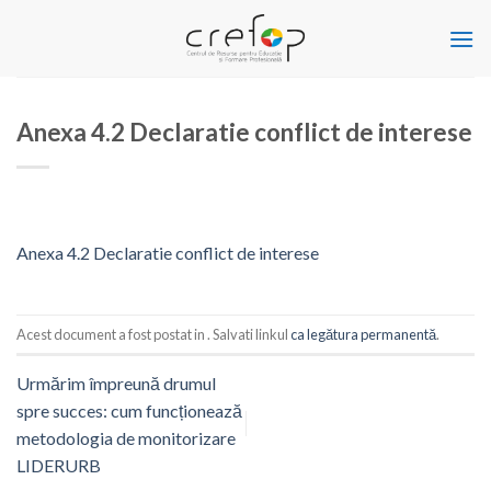
Skip
to
content
Anexa 4.2 Declaratie conflict de interese
Anexa 4.2 Declaratie conflict de interese
Acest document a fost postat in . Salvati linkul
ca legătura permanentă
.
Urmărim împreună drumul
spre succes: cum funcționează
metodologia de monitorizare
LIDERURB