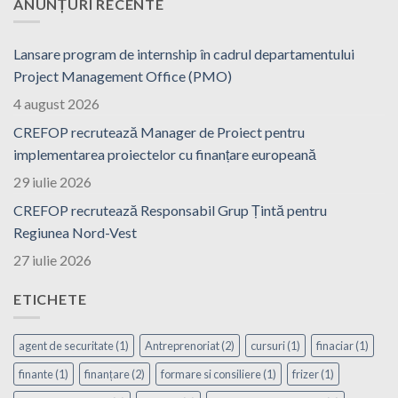
ANUNȚURI RECENTE
Lansare program de internship în cadrul departamentului
Project Management Office (PMO)
4 august 2026
CREFOP recrutează Manager de Proiect pentru
implementarea proiectelor cu finanțare europeană
29 iulie 2026
CREFOP recrutează Responsabil Grup Țintă pentru
Regiunea Nord-Vest
27 iulie 2026
ETICHETE
agent de securitate
(1)
Antreprenoriat
(2)
cursuri
(1)
finaciar
(1)
finante
(1)
finanțare
(2)
formare si consiliere
(1)
frizer
(1)