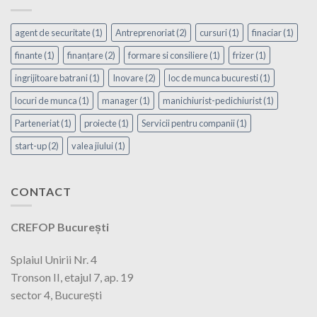
agent de securitate
(1)
Antreprenoriat
(2)
cursuri
(1)
finaciar
(1)
finante
(1)
finanțare
(2)
formare si consiliere
(1)
frizer
(1)
ingrijitoare batrani
(1)
Inovare
(2)
loc de munca bucuresti
(1)
locuri de munca
(1)
manager
(1)
manichiurist-pedichiurist
(1)
Parteneriat
(1)
proiecte
(1)
Servicii pentru companii
(1)
start-up
(2)
valea jiului
(1)
CONTACT
CREFOP București
Splaiul Unirii Nr. 4
Tronson II, etajul 7, ap. 19
sector 4, București