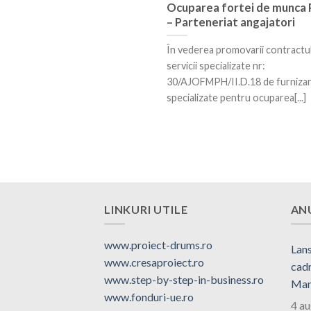
Ocuparea fortei de munca
– Parteneriat angajatori
În vederea promovarii contractul
servicii specializate nr:
30/AJOFMPH/II.D.18 de furnizare
specializate pentru ocuparea[...]
LINKURI UTILE
AN
www.proiect-drums.ro
Lans
www.cresaproiect.ro
cadr
www.step-by-step-in-business.ro
Man
www.fonduri-ue.ro
4 a