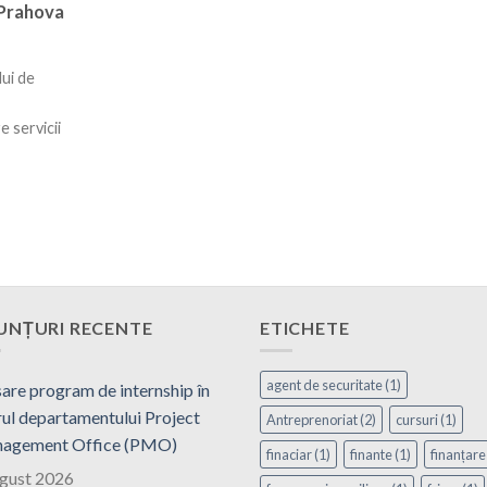
 Prahova
ui de
 servicii
UNȚURI RECENTE
ETICHETE
agent de securitate
(1)
are program de internship în
ul departamentului Project
Antreprenoriat
(2)
cursuri
(1)
agement Office (PMO)
finaciar
(1)
finante
(1)
finanțare
ugust 2026