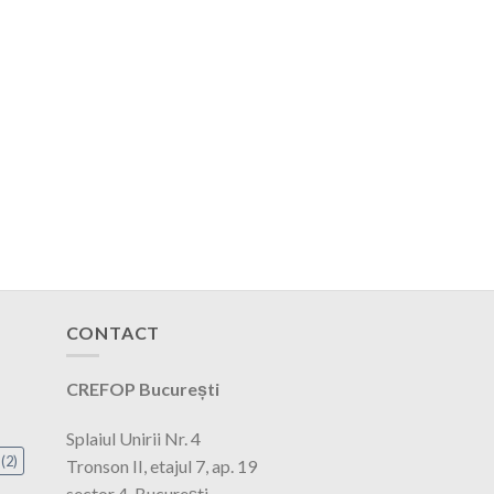
CONTACT
CREFOP București
Splaiul Unirii Nr. 4
(2)
Tronson II, etajul 7, ap. 19
sector 4, București