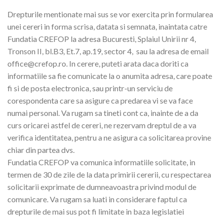
Drepturile mentionate mai sus se vor exercita prin formularea
unei cereri in forma scrisa, datata si semnata, inaintata catre
Fundatia CREFOP la adresa Bucuresti, Splaiul Unirii nr 4,
Tronson II, bl.B3, Et.7, ap.19, sector 4, sau la adresa de email
office@crefop.ro. In cerere, puteti arata daca doriti ca
informatiile sa fie comunicate la o anumita adresa, care poate
fi si de posta electronica, sau printr-un serviciu de
corespondenta care sa asigure ca predarea vi se va face
numai personal. Va rugam sa tineti cont ca, inainte de a da
curs oricarei astfel de cereri, ne rezervam dreptul de a va
verifica identitatea, pentru a ne asigura ca solicitarea provine
chiar din partea dvs.
Fundatia CREFOP va comunica informatiile solicitate, in
termen de 30 de zile de la data primirii cererii, cu respectarea
solicitarii exprimate de dumneavoastra privind modul de
comunicare. Va rugam sa luati in considerare faptul ca
drepturile de mai sus pot fi limitate in baza legislatiei