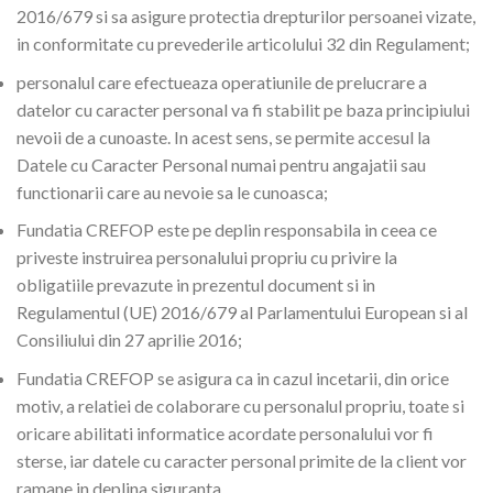
2016/679 si sa asigure protectia drepturilor persoanei vizate,
in conformitate cu prevederile articolului 32 din Regulament;
personalul care efectueaza operatiunile de prelucrare a
datelor cu caracter personal va fi stabilit pe baza principiului
nevoii de a cunoaste. In acest sens, se permite accesul la
Datele cu Caracter Personal numai pentru angajatii sau
functionarii care au nevoie sa le cunoasca;
Fundatia CREFOP este pe deplin responsabila in ceea ce
priveste instruirea personalului propriu cu privire la
obligatiile prevazute in prezentul document si in
Regulamentul (UE) 2016/679 al Parlamentului European si al
Consiliului din 27 aprilie 2016;
Fundatia CREFOP se asigura ca in cazul incetarii, din orice
motiv, a relatiei de colaborare cu personalul propriu, toate si
oricare abilitati informatice acordate personalului vor fi
sterse, iar datele cu caracter personal primite de la client vor
ramane in deplina siguranta