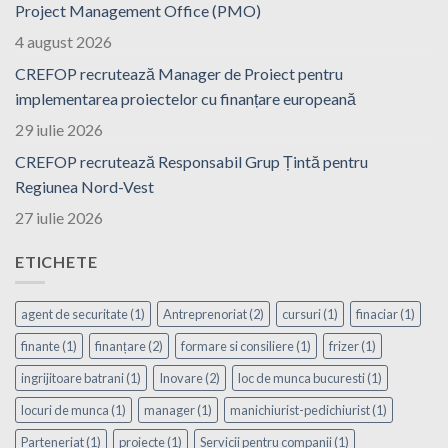
Project Management Office (PMO)
4 august 2026
CREFOP recrutează Manager de Proiect pentru
implementarea proiectelor cu finanțare europeană
29 iulie 2026
CREFOP recrutează Responsabil Grup Țintă pentru
Regiunea Nord-Vest
27 iulie 2026
ETICHETE
agent de securitate
(1)
Antreprenoriat
(2)
cursuri
(1)
finaciar
(1)
finante
(1)
finanțare
(2)
formare si consiliere
(1)
frizer
(1)
ingrijitoare batrani
(1)
Inovare
(2)
loc de munca bucuresti
(1)
locuri de munca
(1)
manager
(1)
manichiurist-pedichiurist
(1)
Parteneriat
(1)
proiecte
(1)
Servicii pentru companii
(1)