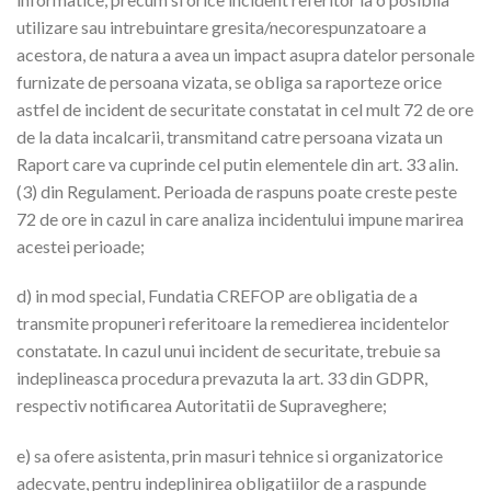
utilizare sau intrebuintare gresita/necorespunzatoare a
acestora, de natura a avea un impact asupra datelor personale
furnizate de persoana vizata, se obliga sa raporteze orice
astfel de incident de securitate constatat in cel mult 72 de ore
de la data incalcarii, transmitand catre persoana vizata un
Raport care va cuprinde cel putin elementele din art. 33 alin.
(3) din Regulament. Perioada de raspuns poate creste peste
72 de ore in cazul in care analiza incidentului impune marirea
acestei perioade;
d) in mod special, Fundatia CREFOP are obligatia de a
transmite propuneri referitoare la remedierea incidentelor
constatate. In cazul unui incident de securitate, trebuie sa
indeplineasca procedura prevazuta la art. 33 din GDPR,
respectiv notificarea Autoritatii de Supraveghere;
e) sa ofere asistenta, prin masuri tehnice si organizatorice
adecvate, pentru indeplinirea obligatiilor de a raspunde