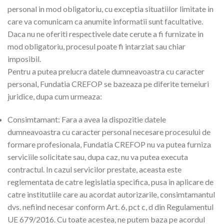
personal in mod obligatoriu, cu exceptia situatiilor limitate in
care va comunicam ca anumite informatii sunt facultative.
Daca nu ne oferiti respectivele date cerute a fi furnizate in
mod obligatoriu, procesul poate fi intarziat sau chiar
imposibil.
Pentru a putea prelucra datele dumneavoastra cu caracter
personal, Fundatia CREFOP se bazeaza pe diferite temeiuri
juridice, dupa cum urmeaza:
Consimtamant: Fara a avea la dispozitie datele
dumneavoastra cu caracter personal necesare procesului de
formare profesionala, Fundatia CREFOP nu va putea furniza
serviciile solicitate sau, dupa caz, nu va putea executa
contractul. In cazul servicilor prestate, aceasta este
reglementata de catre legislatia specifica, pusa in aplicare de
catre institutiile care au acordat autorizarile, consimtamantul
dvs. nefiind necesar conform Art. 6, pct c, d din Regulamentul
UE 679/2016. Cu toate acestea, ne putem baza pe acordul