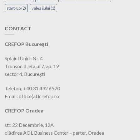
start-up
(2)
valea jiului
(1)
CONTACT
CREFOP București
Splaiul Unirii Nr. 4
Tronson II, etajul 7, ap. 19
sector 4, București
Telefon: +40 31 432 6570
Email: office(at)crefop.ro
CREFOP Oradea
str. 22 Decembrie, 12A
clădirea AOL Business Center – parter, Oradea