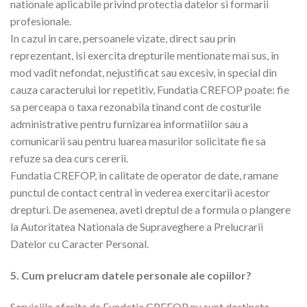
nationale aplicabile privind protectia datelor si formarii
profesionale.
In cazul in care, persoanele vizate, direct sau prin
reprezentant, isi exercita drepturile mentionate mai sus, in
mod vadit nefondat, nejustificat sau excesiv, in special din
cauza caracterului lor repetitiv, Fundatia CREFOP poate: fie
sa perceapa o taxa rezonabila tinand cont de costurile
administrative pentru furnizarea informatiilor sau a
comunicarii sau pentru luarea masurilor solicitate fie sa
refuze sa dea curs cererii.
Fundatia CREFOP, in calitate de operator de date, ramane
punctul de contact central in vederea exercitarii acestor
drepturi. De asemenea, aveti dreptul de a formula o plangere
la Autoritatea Nationala de Supraveghere a Prelucrarii
Datelor cu Caracter Personal.
5. Cum prelucram datele personale ale copiilor?
Serviciile oferite de Fundatia CREFOP nu sunt destinate