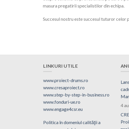
masura pregatirii specialistilor din echipa.
Succesul nostru este succesul tuturor celor pe
LINKURI UTILE
AN
www.proiect-drums.ro
Lans
www.cresaproiect.ro
cadr
www.step-by-step-in-business.ro
Man
www.fonduri-ue.ro
4 a
www.engage4csr.eu
CRE
Proi
Politica în domeniul calităţii a
proi