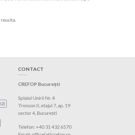
 reusita.
CONTACT
CREFOP București
Splaiul Unirii Nr. 4
(2)
Tronson II, etajul 7, ap. 19
sector 4, București
Telefon: +40 31 432 6570
Email: office(at)crefop.ro