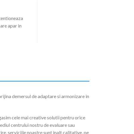
ntentioneaza
are apar in
sprijina demersul de adaptare si armonizare in
gasim cele mai creative solutii pentru orice
ediul centrului nostru de evaluare sau
, serviciile noastre sunt inalt calitative, pe