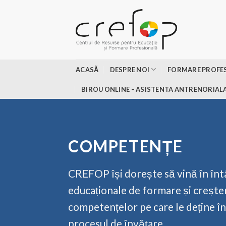
Skip
to
content
ACASĂ
DESPRE NOI
FORMARE PROFE
BIROU ONLINE – ASISTENTA ANTRENORIAL
COMPETENȚE
CREFOP își dorește să vină în î
educaționale de formare și crește
competențelor pe care le deține în 
procesul de învățare.