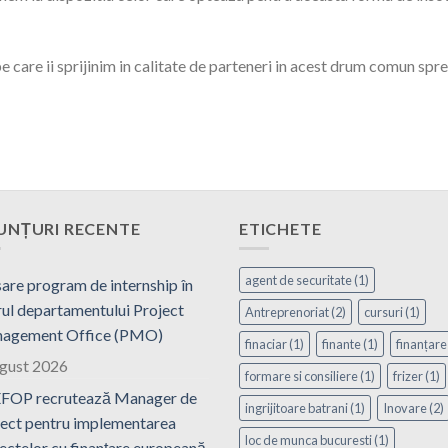
 care ii sprijinim in calitate de parteneri in acest drum comun spre
UNȚURI RECENTE
ETICHETE
agent de securitate
(1)
are program de internship în
ul departamentului Project
Antreprenoriat
(2)
cursuri
(1)
agement Office (PMO)
finaciar
(1)
finante
(1)
finanțare
ugust 2026
formare si consiliere
(1)
frizer
(1)
FOP recrutează Manager de
ingrijitoare batrani
(1)
Inovare
(2)
ect pentru implementarea
loc de munca bucuresti
(1)
ectelor cu finanțare europeană