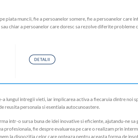
pe piata muncii, fie a persoanelor somere, fie a persoanelor care i
 sau chiar a persoanelor care doresc sa rezolve diferite probleme c
DETALII
 lungul intregii vieti, iar implicarea activa a fiecaruia dintre noi 
 de reusita personala si esentiala autocunoastere.
a intr-o sursa buna de idei inovative si eficiente, ajutandu-ne sa 
 profesionala, fie despre evaluarea pe care o realizam prin interm
em la dispozitia celor care opteaza pentru aceasta forma de insotire