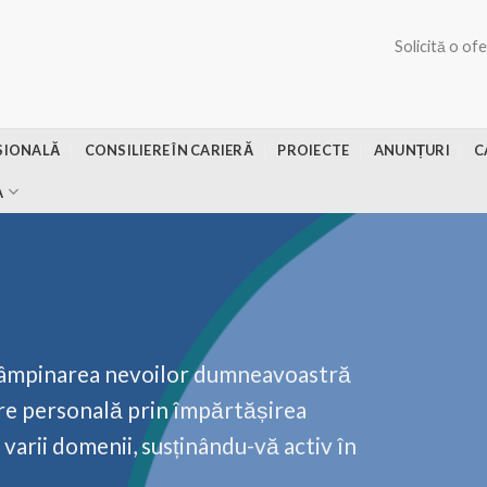
Solicită o of
SIONALĂ
CONSILIERE ÎN CARIERĂ
PROIECTE
ANUNȚURI
C
A
ntâmpinarea nevoilor dumneavoastră
re personală prin împărtășirea
varii domenii, susținându-vă activ în