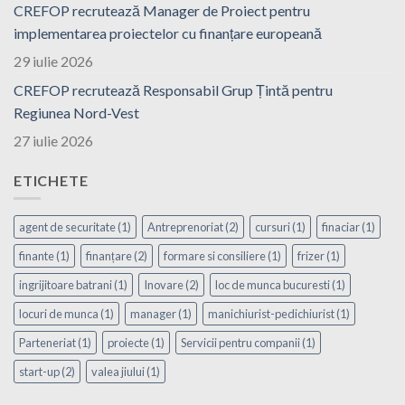
CREFOP recrutează Manager de Proiect pentru
implementarea proiectelor cu finanțare europeană
29 iulie 2026
CREFOP recrutează Responsabil Grup Țintă pentru
Regiunea Nord-Vest
27 iulie 2026
ETICHETE
agent de securitate
(1)
Antreprenoriat
(2)
cursuri
(1)
finaciar
(1)
finante
(1)
finanțare
(2)
formare si consiliere
(1)
frizer
(1)
ingrijitoare batrani
(1)
Inovare
(2)
loc de munca bucuresti
(1)
locuri de munca
(1)
manager
(1)
manichiurist-pedichiurist
(1)
Parteneriat
(1)
proiecte
(1)
Servicii pentru companii
(1)
start-up
(2)
valea jiului
(1)