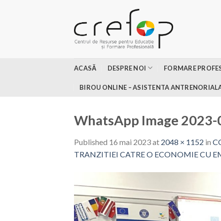
Skip
to
content
ACASĂ
DESPRE NOI
FORMARE PROFE
BIROU ONLINE – ASISTENTA ANTRENORIAL
WhatsApp Image 2023-0
Published
16 mai 2023
at
2048 × 1152
in
C
TRANZITIEI CATRE O ECONOMIE CU EM