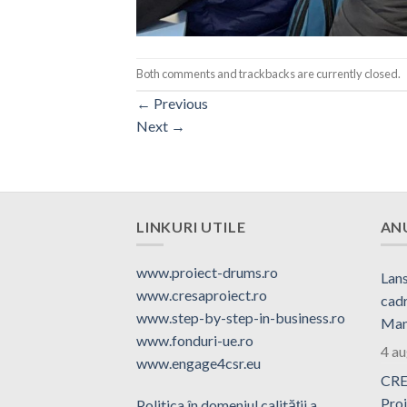
Both comments and trackbacks are currently closed.
←
Previous
Next
→
LINKURI UTILE
AN
www.proiect-drums.ro
Lans
www.cresaproiect.ro
cadr
www.step-by-step-in-business.ro
Man
www.fonduri-ue.ro
4 a
www.engage4csr.eu
CRE
Proi
Politica în domeniul calităţii a