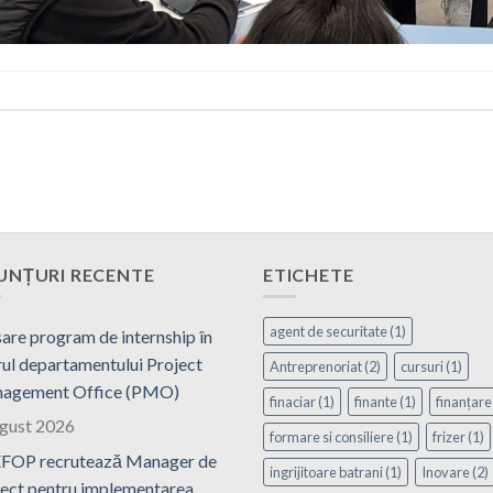
UNȚURI RECENTE
ETICHETE
agent de securitate
(1)
are program de internship în
ul departamentului Project
Antreprenoriat
(2)
cursuri
(1)
agement Office (PMO)
finaciar
(1)
finante
(1)
finanțare
ugust 2026
formare si consiliere
(1)
frizer
(1)
FOP recrutează Manager de
ingrijitoare batrani
(1)
Inovare
(2)
ect pentru implementarea