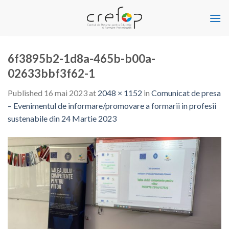
Skip
to
content
6f3895b2-1d8a-465b-b00a-
02633bbf3f62-1
Published
16 mai 2023
at
2048 × 1152
in
Comunicat de presa
– Evenimentul de informare/promovare a formarii in profesii
sustenabile din 24 Martie 2023