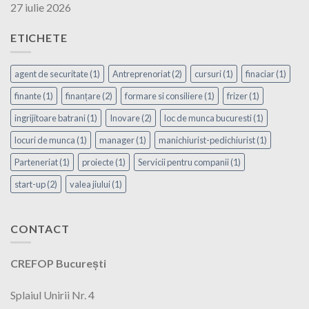
27 iulie 2026
ETICHETE
agent de securitate
(1)
Antreprenoriat
(2)
cursuri
(1)
finaciar
(1)
finante
(1)
finanțare
(2)
formare si consiliere
(1)
frizer
(1)
ingrijitoare batrani
(1)
Inovare
(2)
loc de munca bucuresti
(1)
locuri de munca
(1)
manager
(1)
manichiurist-pedichiurist
(1)
Parteneriat
(1)
proiecte
(1)
Servicii pentru companii
(1)
start-up
(2)
valea jiului
(1)
CONTACT
CREFOP București
Splaiul Unirii Nr. 4