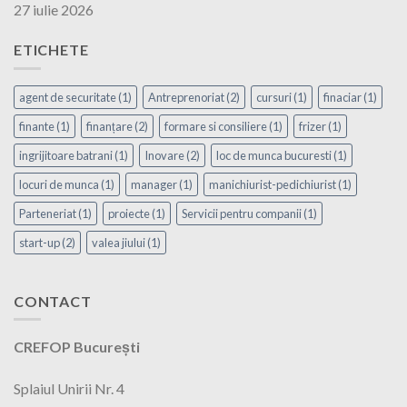
27 iulie 2026
ETICHETE
agent de securitate
(1)
Antreprenoriat
(2)
cursuri
(1)
finaciar
(1)
finante
(1)
finanțare
(2)
formare si consiliere
(1)
frizer
(1)
ingrijitoare batrani
(1)
Inovare
(2)
loc de munca bucuresti
(1)
locuri de munca
(1)
manager
(1)
manichiurist-pedichiurist
(1)
Parteneriat
(1)
proiecte
(1)
Servicii pentru companii
(1)
start-up
(2)
valea jiului
(1)
CONTACT
CREFOP București
Splaiul Unirii Nr. 4