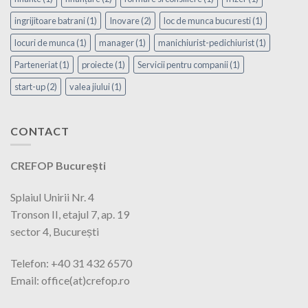
ingrijitoare batrani
(1)
Inovare
(2)
loc de munca bucuresti
(1)
locuri de munca
(1)
manager
(1)
manichiurist-pedichiurist
(1)
Parteneriat
(1)
proiecte
(1)
Servicii pentru companii
(1)
start-up
(2)
valea jiului
(1)
CONTACT
CREFOP București
Splaiul Unirii Nr. 4
Tronson II, etajul 7, ap. 19
sector 4, București
Telefon: +40 31 432 6570
Email: office(at)crefop.ro