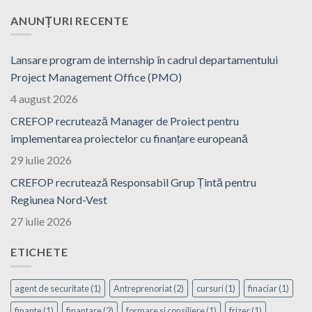
ANUNȚURI RECENTE
Lansare program de internship în cadrul departamentului
Project Management Office (PMO)
4 august 2026
CREFOP recrutează Manager de Proiect pentru
implementarea proiectelor cu finanțare europeană
29 iulie 2026
CREFOP recrutează Responsabil Grup Țintă pentru
Regiunea Nord-Vest
27 iulie 2026
ETICHETE
agent de securitate
(1)
Antreprenoriat
(2)
cursuri
(1)
finaciar
(1)
finante
(1)
finanțare
(2)
formare si consiliere
(1)
frizer
(1)