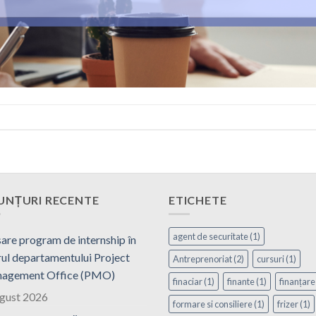
UNȚURI RECENTE
ETICHETE
agent de securitate
(1)
are program de internship în
ul departamentului Project
Antreprenoriat
(2)
cursuri
(1)
agement Office (PMO)
finaciar
(1)
finante
(1)
finanțare
ugust 2026
formare si consiliere
(1)
frizer
(1)