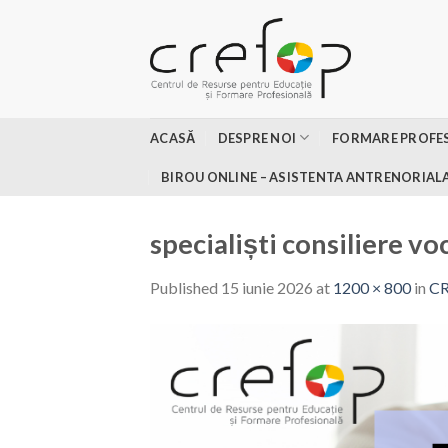
Skip
to
content
ACASĂ
DESPRE NOI
FORMARE PROFE
BIROU ONLINE – ASISTENTA ANTRENORIAL
specialiști consiliere vo
Published
15 iunie 2026
at
1200 × 800
in
CR