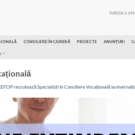
Solicită o of
SIONALĂ
CONSILIERE ÎN CARIERĂ
PROIECTE
ANUNȚURI
C
A
cațională
EFOP recrutează Specialiști în Consiliere Vocațională la nivel nați