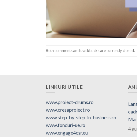
Both comments and trackbacks are currently closed.
LINKURI UTILE
AN
www.proiect-drums.ro
Lans
www.cresaproiect.ro
cadr
www.step-by-step-in-business.ro
Man
www.fonduri-ue.ro
4 a
www.engage4csr.eu