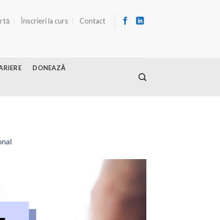
ertă
Înscrieri la curs
Contact
ARIERE
DONEAZĂ
onal