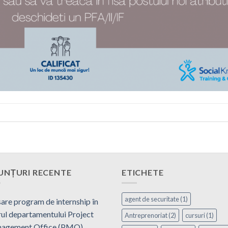
UNȚURI RECENTE
ETICHETE
agent de securitate
(1)
are program de internship în
ul departamentului Project
Antreprenoriat
(2)
cursuri
(1)
agement Office (PMO)