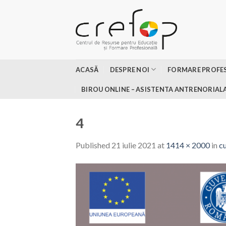
Skip
to
content
ACASĂ
DESPRE NOI
FORMARE PROFE
BIROU ONLINE – ASISTENTA ANTRENORIAL
4
Published
21 iulie 2021
at
1414 × 2000
in
cu