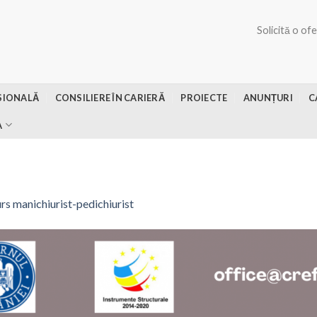
Solicită o of
SIONALĂ
CONSILIERE ÎN CARIERĂ
PROIECTE
ANUNȚURI
C
A
rs manichiurist-pedichiurist