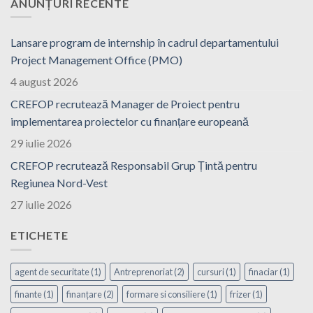
ANUNȚURI RECENTE
Lansare program de internship în cadrul departamentului
Project Management Office (PMO)
4 august 2026
CREFOP recrutează Manager de Proiect pentru
implementarea proiectelor cu finanțare europeană
29 iulie 2026
CREFOP recrutează Responsabil Grup Țintă pentru
Regiunea Nord-Vest
27 iulie 2026
ETICHETE
agent de securitate
(1)
Antreprenoriat
(2)
cursuri
(1)
finaciar
(1)
finante
(1)
finanțare
(2)
formare si consiliere
(1)
frizer
(1)