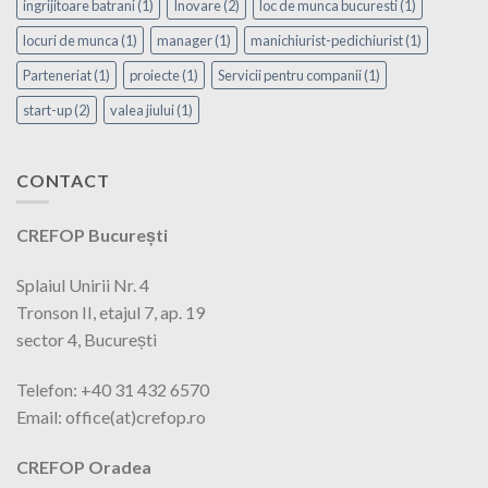
ingrijitoare batrani
(1)
Inovare
(2)
loc de munca bucuresti
(1)
locuri de munca
(1)
manager
(1)
manichiurist-pedichiurist
(1)
Parteneriat
(1)
proiecte
(1)
Servicii pentru companii
(1)
start-up
(2)
valea jiului
(1)
CONTACT
CREFOP București
Splaiul Unirii Nr. 4
Tronson II, etajul 7, ap. 19
sector 4, București
Telefon: +40 31 432 6570
Email: office(at)crefop.ro
CREFOP Oradea