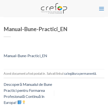
Skip
to
content
Manual-Bune-Practici_EN
Manual-Bune-Practici_EN
Acest document a fost postat in . Salvati linkul
ca legătura permanentă
.
Descoperă Manualul de Bune
Practici pentru Formarea
Profesională Continuă în
Europa!