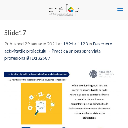
Skip
to
content
Slide17
Published
29 ianuarie 2021
at
1996 × 1123
in
Descriere
activitatile proiectului – Practica un pas spre viața
profesională ID132987