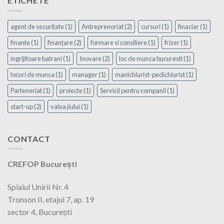
ETICHETE
agent de securitate
(1)
Antreprenoriat
(2)
cursuri
(1)
finaciar
(1)
finante
(1)
finanțare
(2)
formare si consiliere
(1)
frizer
(1)
ingrijitoare batrani
(1)
Inovare
(2)
loc de munca bucuresti
(1)
locuri de munca
(1)
manager
(1)
manichiurist-pedichiurist
(1)
Parteneriat
(1)
proiecte
(1)
Servicii pentru companii
(1)
start-up
(2)
valea jiului
(1)
CONTACT
CREFOP București
Splaiul Unirii Nr. 4
Tronson II, etajul 7, ap. 19
sector 4, București