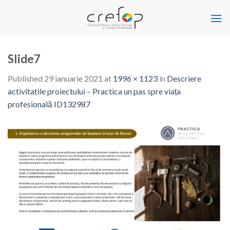
Skip
to
content
Slide7
Published
29 ianuarie 2021
at
1996 × 1123
in
Descriere
activitatile proiectului – Practica un pas spre viața
profesională ID132987