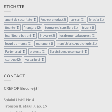
ETICHETE
agent de securitate
(1)
Antreprenoriat
(2)
cursuri
(1)
finaciar
(1)
finante
(1)
finanțare
(2)
formare si consiliere
(1)
frizer
(1)
ingrijitoare batrani
(1)
Inovare
(2)
loc de munca bucuresti
(1)
locuri de munca
(1)
manager
(1)
manichiurist-pedichiurist
(1)
Parteneriat
(1)
proiecte
(1)
Servicii pentru companii
(1)
start-up
(2)
valea jiului
(1)
CONTACT
CREFOP București
Splaiul Unirii Nr. 4
Tronson II, etajul 7, ap. 19