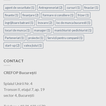
agent de securitate
(1)
Antreprenoriat
(2)
cursuri
(1)
finaciar
(1)
finante
(1)
finanțare
(2)
formare si consiliere
(1)
frizer
(1)
ingrijitoare batrani
(1)
Inovare
(2)
loc de munca bucuresti
(1)
locuri de munca
(1)
manager
(1)
manichiurist-pedichiurist
(1)
Parteneriat
(1)
proiecte
(1)
Servicii pentru companii
(1)
start-up
(2)
valea jiului
(1)
CONTACT
CREFOP București
Splaiul Unirii Nr. 4
Tronson II, etajul 7, ap. 19
sector 4, București