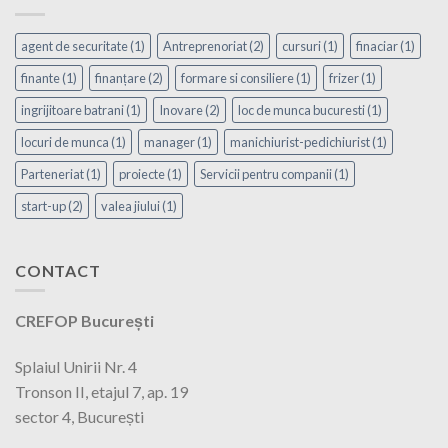
agent de securitate
(1)
Antreprenoriat
(2)
cursuri
(1)
finaciar
(1)
finante
(1)
finanțare
(2)
formare si consiliere
(1)
frizer
(1)
ingrijitoare batrani
(1)
Inovare
(2)
loc de munca bucuresti
(1)
locuri de munca
(1)
manager
(1)
manichiurist-pedichiurist
(1)
Parteneriat
(1)
proiecte
(1)
Servicii pentru companii
(1)
start-up
(2)
valea jiului
(1)
CONTACT
CREFOP București
Splaiul Unirii Nr. 4
Tronson II, etajul 7, ap. 19
sector 4, București