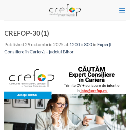
Skip
to
content
CREFOP-30 (1)
Published
29 octombrie 2025
at
1200 × 800
in
Experți
Consiliere în Carieră – județul Bihor