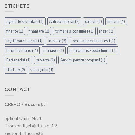
ETICHETE
agent de securitate
(1)
Antreprenoriat
(2)
cursuri
(1)
finaciar
(1)
finante
(1)
finanțare
(2)
formare si consiliere
(1)
frizer
(1)
ingrijitoare batrani
(1)
Inovare
(2)
loc de munca bucuresti
(1)
locuri de munca
(1)
manager
(1)
manichiurist-pedichiurist
(1)
Parteneriat
(1)
proiecte
(1)
Servicii pentru companii
(1)
start-up
(2)
valea jiului
(1)
CONTACT
CREFOP București
Splaiul Unirii Nr. 4
Tronson II, etajul 7, ap. 19
sector 4, București