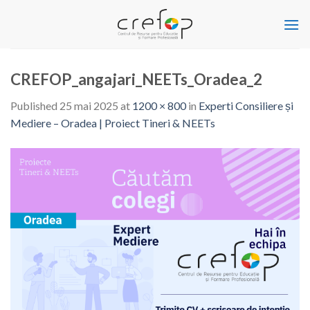
Skip
to
content
CREFOP_angajari_NEETs_Oradea_2
Published
25 mai 2025
at
1200 × 800
in
Experti Consiliere și
Mediere – Oradea | Proiect Tineri & NEETs