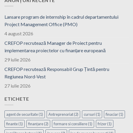
ANUNȚURI RECENTE
Lansare program de internship în cadrul departamentului
Project Management Office (PMO)
4 august 2026
CREFOP recrutează Manager de Proiect pentru
implementarea proiectelor cu finanțare europeană
29 iulie 2026
CREFOP recrutează Responsabil Grup Țintă pentru
Regiunea Nord-Vest
27 iulie 2026
ETICHETE
agent de securitate
(1)
Antreprenoriat
(2)
cursuri
(1)
finaciar
(1)
finante
(1)
finanțare
(2)
formare si consiliere
(1)
frizer
(1)