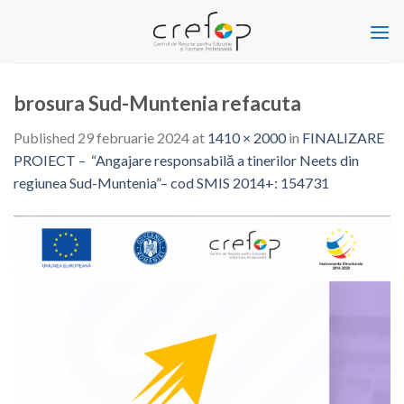
Skip
to
content
brosura Sud-Muntenia refacuta
Published
29 februarie 2024
at
1410 × 2000
in
FINALIZARE
PROIECT – “Angajare responsabilă a tinerilor Neets din
regiunea Sud-Muntenia”– cod SMIS 2014+: 154731