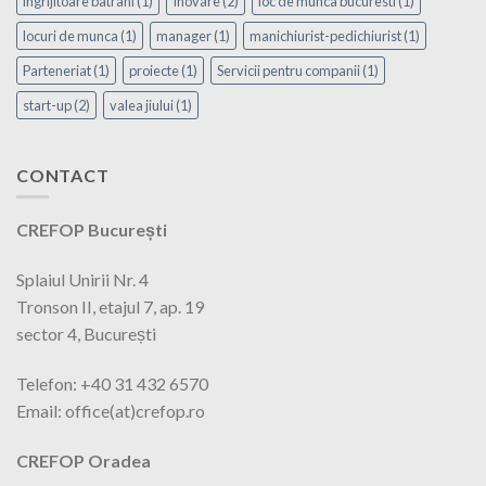
ingrijitoare batrani
(1)
Inovare
(2)
loc de munca bucuresti
(1)
locuri de munca
(1)
manager
(1)
manichiurist-pedichiurist
(1)
Parteneriat
(1)
proiecte
(1)
Servicii pentru companii
(1)
start-up
(2)
valea jiului
(1)
CONTACT
CREFOP București
Splaiul Unirii Nr. 4
Tronson II, etajul 7, ap. 19
sector 4, București
Telefon: +40 31 432 6570
Email: office(at)crefop.ro
CREFOP Oradea