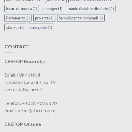
locuri de munca
(1)
manager
(1)
manichiurist-pedichiurist
(1)
Parteneriat
(1)
proiecte
(1)
Servicii pentru companii
(1)
start-up
(2)
valea jiului
(1)
CONTACT
CREFOP București
Splaiul Unirii Nr. 4
Tronson II, etajul 7, ap. 19
sector 4, București
Telefon: +40 31 432 6570
Email: office(at)crefop.ro
CREFOP Oradea