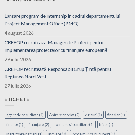
Lansare program de internship în cadrul departamentului
Project Management Office (PMO)
4 august 2026
CREFOP recrutează Manager de Proiect pentru
implementarea proiectelor cu finanțare europeană
29 iulie 2026
CREFOP recrutează Responsabil Grup Țintă pentru
Regiunea Nord-Vest
27 iulie 2026
ETICHETE
agent de securitate
(1)
Antreprenoriat
(2)
cursuri
(1)
finaciar
(1)
finante
(1)
finanțare
(2)
formare si consiliere
(1)
frizer
(1)
ingrijitoare batrani
(1)
Inovare
(2)
loc de munca bucuresti
(1)