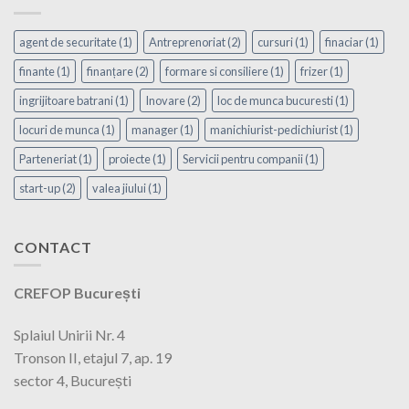
agent de securitate
(1)
Antreprenoriat
(2)
cursuri
(1)
finaciar
(1)
finante
(1)
finanțare
(2)
formare si consiliere
(1)
frizer
(1)
ingrijitoare batrani
(1)
Inovare
(2)
loc de munca bucuresti
(1)
locuri de munca
(1)
manager
(1)
manichiurist-pedichiurist
(1)
Parteneriat
(1)
proiecte
(1)
Servicii pentru companii
(1)
start-up
(2)
valea jiului
(1)
CONTACT
CREFOP București
Splaiul Unirii Nr. 4
Tronson II, etajul 7, ap. 19
sector 4, București