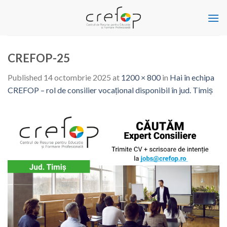
Skip
to
content
CREFOP-25
Published
14 octombrie 2025
at
1200 × 800
in
Hai în echipa
CREFOP – rol de consilier vocațional disponibil în jud. Timiș