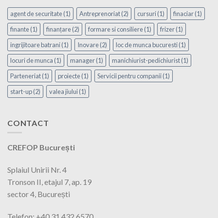
agent de securitate
(1)
Antreprenoriat
(2)
cursuri
(1)
finaciar
(1)
finante
(1)
finanțare
(2)
formare si consiliere
(1)
frizer
(1)
ingrijitoare batrani
(1)
Inovare
(2)
loc de munca bucuresti
(1)
locuri de munca
(1)
manager
(1)
manichiurist-pedichiurist
(1)
Parteneriat
(1)
proiecte
(1)
Servicii pentru companii
(1)
start-up
(2)
valea jiului
(1)
CONTACT
CREFOP București
Splaiul Unirii Nr. 4
Tronson II, etajul 7, ap. 19
sector 4, București
Telefon: +40 31 432 6570