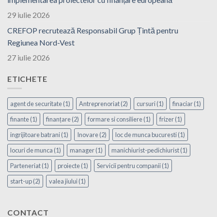
29 iulie 2026
CREFOP recrutează Responsabil Grup Țintă pentru
Regiunea Nord-Vest
27 iulie 2026
ETICHETE
agent de securitate
(1)
Antreprenoriat
(2)
cursuri
(1)
finaciar
(1)
finante
(1)
finanțare
(2)
formare si consiliere
(1)
frizer
(1)
ingrijitoare batrani
(1)
Inovare
(2)
loc de munca bucuresti
(1)
locuri de munca
(1)
manager
(1)
manichiurist-pedichiurist
(1)
Parteneriat
(1)
proiecte
(1)
Servicii pentru companii
(1)
start-up
(2)
valea jiului
(1)
CONTACT