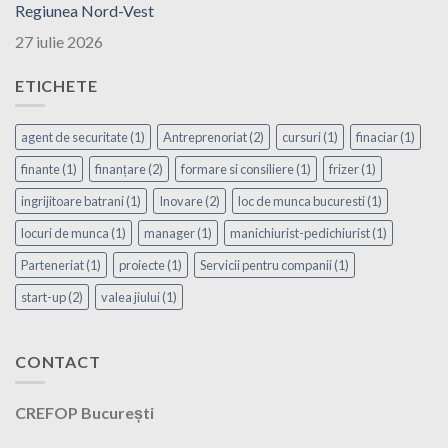
Regiunea Nord-Vest
27 iulie 2026
ETICHETE
agent de securitate
(1)
Antreprenoriat
(2)
cursuri
(1)
finaciar
(1)
finante
(1)
finanțare
(2)
formare si consiliere
(1)
frizer
(1)
ingrijitoare batrani
(1)
Inovare
(2)
loc de munca bucuresti
(1)
locuri de munca
(1)
manager
(1)
manichiurist-pedichiurist
(1)
Parteneriat
(1)
proiecte
(1)
Servicii pentru companii
(1)
start-up
(2)
valea jiului
(1)
CONTACT
CREFOP București