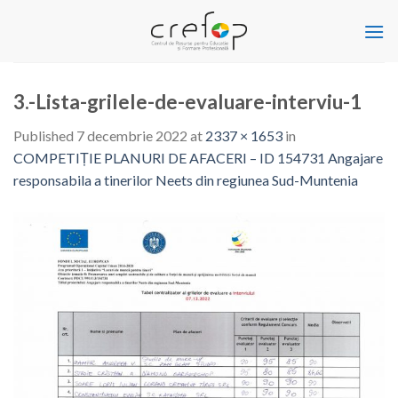
Skip
to
content
3.-Lista-grilele-de-evaluare-interviu-1
Published
7 decembrie 2022
at
2337 × 1653
in
COMPETIȚIE PLANURI DE AFACERI – ID 154731 Angajare
responsabila a tinerilor Neets din regiunea Sud-Muntenia