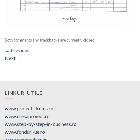
Both comments and trackbacks are currently closed.
←
Previous
Next
→
LINKURI UTILE
www.proiect-drums.ro
www.cresaproiect.ro
www.step-by-step-in-business.ro
www.fonduri-ue.ro
www.engage4csr.eu