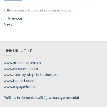
Both comments and trackbacks are currently closed.
←
Previous
Next
→
LINKURI UTILE
www.proiect-drums.ro
www.cresaproiect.ro
www.step-by-step-in-business.ro
www.fonduri-ue.ro
www.engage4csr.eu
Politica în domeniul calităţii a managementului