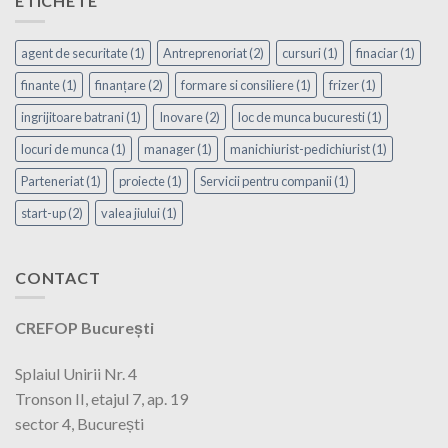
ETICHETE
agent de securitate
(1)
Antreprenoriat
(2)
cursuri
(1)
finaciar
(1)
finante
(1)
finanțare
(2)
formare si consiliere
(1)
frizer
(1)
ingrijitoare batrani
(1)
Inovare
(2)
loc de munca bucuresti
(1)
locuri de munca
(1)
manager
(1)
manichiurist-pedichiurist
(1)
Parteneriat
(1)
proiecte
(1)
Servicii pentru companii
(1)
start-up
(2)
valea jiului
(1)
CONTACT
CREFOP București
Splaiul Unirii Nr. 4
Tronson II, etajul 7, ap. 19
sector 4, București