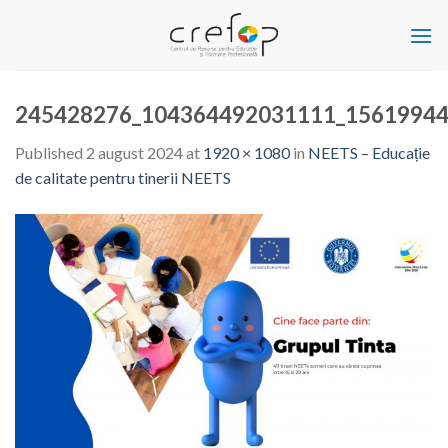
Skip
to
content
245428276_104364492031111_15619944
Published
2 august 2024
at
1920 × 1080
in
NEETS – Educație
de calitate pentru tinerii NEETS