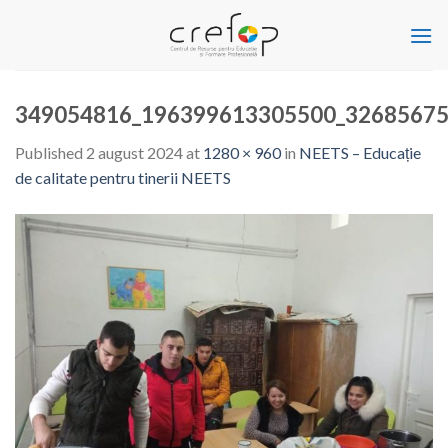
Skip
to
content
349054816_196399613305500_32685675
Published
2 august 2024
at
1280 × 960
in
NEETS – Educație
de calitate pentru tinerii NEETS