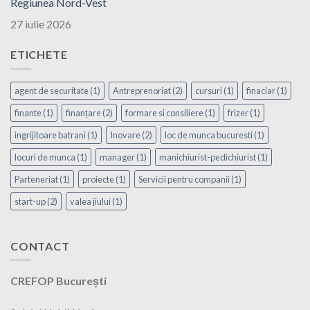
Regiunea Nord-Vest
27 iulie 2026
ETICHETE
agent de securitate
(1)
Antreprenoriat
(2)
cursuri
(1)
finaciar
(1)
finante
(1)
finanțare
(2)
formare si consiliere
(1)
frizer
(1)
ingrijitoare batrani
(1)
Inovare
(2)
loc de munca bucuresti
(1)
locuri de munca
(1)
manager
(1)
manichiurist-pedichiurist
(1)
Parteneriat
(1)
proiecte
(1)
Servicii pentru companii
(1)
start-up
(2)
valea jiului
(1)
CONTACT
CREFOP București