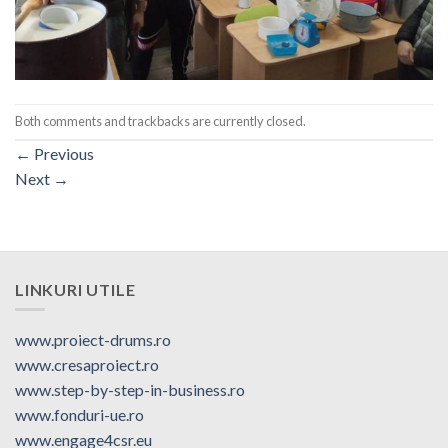
Both comments and trackbacks are currently closed.
←
Previous
Next
→
LINKURI UTILE
www.proiect-drums.ro
www.cresaproiect.ro
www.step-by-step-in-business.ro
www.fonduri-ue.ro
www.engage4csr.eu