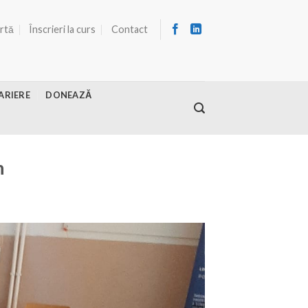
ertă
Înscrieri la curs
Contact
ARIERE
DONEAZĂ
n