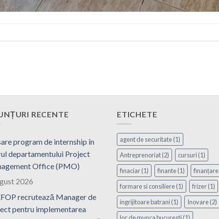
UNȚURI RECENTE
ETICHETE
agent de securitate
(1)
are program de internship în
ul departamentului Project
Antreprenoriat
(2)
cursuri
(1)
agement Office (PMO)
finaciar
(1)
finante
(1)
finanțare
ugust 2026
formare si consiliere
(1)
frizer
(1)
FOP recrutează Manager de
ingrijitoare batrani
(1)
Inovare
(2)
ect pentru implementarea
loc de munca bucuresti
(1)