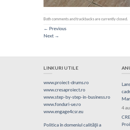
Both comments and trackbacks are currently closed.
←
Previous
Next
→
LINKURI UTILE
AN
www.proiect-drums.ro
Lans
www.cresaproiect.ro
cadr
www.step-by-step-in-business.ro
Man
www.fonduri-ue.ro
4 a
www.engage4csr.eu
CRE
Proi
Politica în domeniul calităţii a