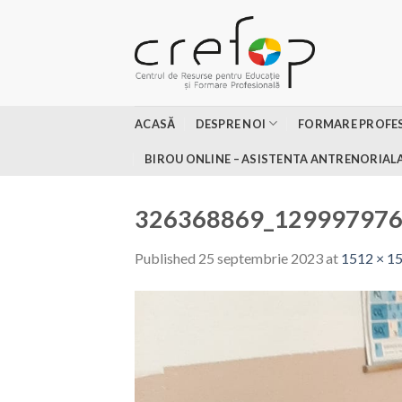
Skip
to
content
ACASĂ
DESPRE NOI
FORMARE PROFE
BIROU ONLINE – ASISTENTA ANTRENORIAL
326368869_12999797
Published
25 septembrie 2023
at
1512 × 1