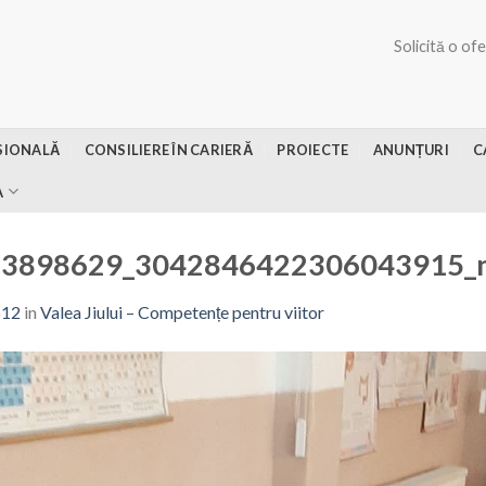
Solicită o of
SIONALĂ
CONSILIERE ÎN CARIERĂ
PROIECTE
ANUNȚURI
C
A
63898629_3042846422306043915_
512
in
Valea Jiului – Competențe pentru viitor