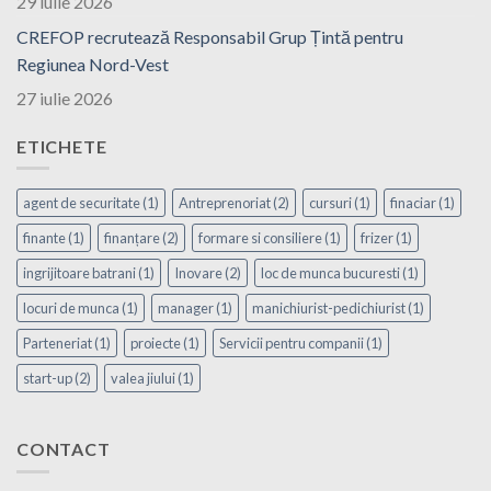
29 iulie 2026
CREFOP recrutează Responsabil Grup Țintă pentru
Regiunea Nord-Vest
27 iulie 2026
ETICHETE
agent de securitate
(1)
Antreprenoriat
(2)
cursuri
(1)
finaciar
(1)
finante
(1)
finanțare
(2)
formare si consiliere
(1)
frizer
(1)
ingrijitoare batrani
(1)
Inovare
(2)
loc de munca bucuresti
(1)
locuri de munca
(1)
manager
(1)
manichiurist-pedichiurist
(1)
Parteneriat
(1)
proiecte
(1)
Servicii pentru companii
(1)
start-up
(2)
valea jiului
(1)
CONTACT