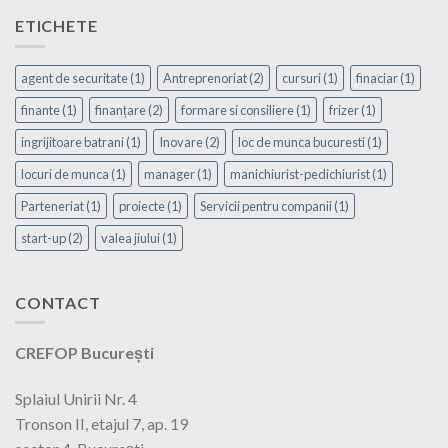
ETICHETE
agent de securitate
(1)
Antreprenoriat
(2)
cursuri
(1)
finaciar
(1)
finante
(1)
finanțare
(2)
formare si consiliere
(1)
frizer
(1)
ingrijitoare batrani
(1)
Inovare
(2)
loc de munca bucuresti
(1)
locuri de munca
(1)
manager
(1)
manichiurist-pedichiurist
(1)
Parteneriat
(1)
proiecte
(1)
Servicii pentru companii
(1)
start-up
(2)
valea jiului
(1)
CONTACT
CREFOP București
Splaiul Unirii Nr. 4
Tronson II, etajul 7, ap. 19