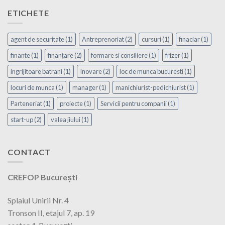
ETICHETE
agent de securitate
(1)
Antreprenoriat
(2)
cursuri
(1)
finaciar
(1)
finante
(1)
finanțare
(2)
formare si consiliere
(1)
frizer
(1)
ingrijitoare batrani
(1)
Inovare
(2)
loc de munca bucuresti
(1)
locuri de munca
(1)
manager
(1)
manichiurist-pedichiurist
(1)
Parteneriat
(1)
proiecte
(1)
Servicii pentru companii
(1)
start-up
(2)
valea jiului
(1)
CONTACT
CREFOP București
Splaiul Unirii Nr. 4
Tronson II, etajul 7, ap. 19