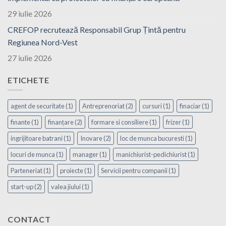
29 iulie 2026
CREFOP recrutează Responsabil Grup Țintă pentru
Regiunea Nord-Vest
27 iulie 2026
ETICHETE
agent de securitate
(1)
Antreprenoriat
(2)
cursuri
(1)
finaciar
(1)
finante
(1)
finanțare
(2)
formare si consiliere
(1)
frizer
(1)
ingrijitoare batrani
(1)
Inovare
(2)
loc de munca bucuresti
(1)
locuri de munca
(1)
manager
(1)
manichiurist-pedichiurist
(1)
Parteneriat
(1)
proiecte
(1)
Servicii pentru companii
(1)
start-up
(2)
valea jiului
(1)
CONTACT