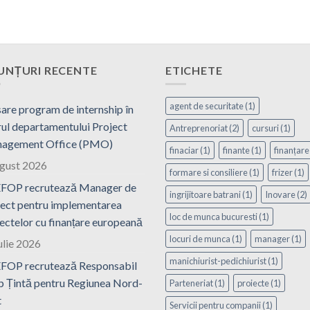
UNȚURI RECENTE
ETICHETE
agent de securitate
(1)
are program de internship în
ul departamentului Project
Antreprenoriat
(2)
cursuri
(1)
agement Office (PMO)
finaciar
(1)
finante
(1)
finanțare
ugust 2026
formare si consiliere
(1)
frizer
(1)
FOP recrutează Manager de
ingrijitoare batrani
(1)
Inovare
(2)
ect pentru implementarea
loc de munca bucuresti
(1)
ectelor cu finanțare europeană
locuri de munca
(1)
manager
(1)
ulie 2026
manichiurist-pedichiurist
(1)
FOP recrutează Responsabil
 Țintă pentru Regiunea Nord-
Parteneriat
(1)
proiecte
(1)
t
Servicii pentru companii
(1)