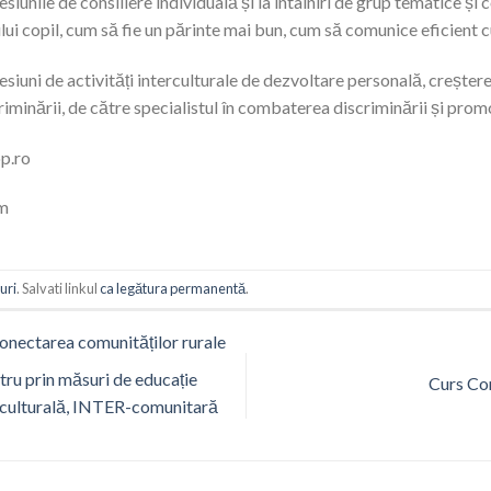
sesiunile de consiliere individuală și la intâlniri de grup tematice și c
ui copil, cum să fie un părinte mai bun, cum să comunice eficient cu 
 sesiuni de activități interculturale de dezvoltare personală, crește
riminării, de către specialistul în combaterea discriminării și promo
p.ro
om
uri
. Salvati linkul
ca legătura permanentă
.
onectarea comunităților rurale
tru prin măsuri de educație
Curs Co
culturală, INTER-comunitară