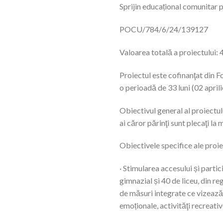
Sprijin educațional comunitar pe
POCU/784/6/24/139127
Valoarea totală a proiectului: 
Proiectul este cofinanţat din
o perioadă de 33 luni (02 apri
Obiectivul general al proiectulu
ai căror părinţi sunt plecaţi l
Obiectivele specifice ale proie
· Stimularea accesului și partic
gimnazial și 40 de liceu, din re
de măsuri integrate ce vizează a
emoționale, activităţi recreative