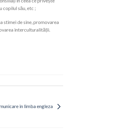
onsiliați în ceea ce privește
copilul său, etc ;
rea stimei de sine, promovarea
varea interculturalității.
municare in limba engleza