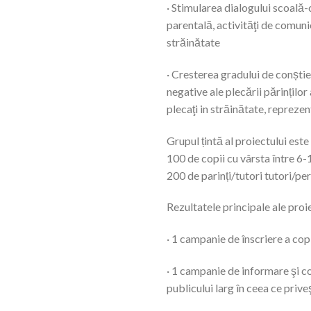
· Stimularea dialogului scoală-c
parentală, activităţi de comunic
străinătate
· Cresterea gradului de conștien
negative ale plecării părinților
plecaţi in străinătate, reprezen
Grupul țintă al proiectului este
100 de copii cu vârsta între 6-1
200 de parinți/tutori tutori/pe
Rezultatele principale ale proie
· 1 campanie de înscriere a copi
· 1 campanie de informare şi con
publicului larg în ceea ce priveş