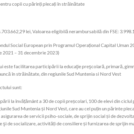
ntru copii cu părinți plecați în străinătate
4.703.662,29 lei, Valoarea eligibilă nerambursabilă din FSE: 3.998.
 Fondul Social European prin Programul Operațional Capital Uman 
lie 2021 – 31 decembrie 2023)
i este facilitarea participării la educaţie preşcolară, primară, gimn
a muncă în străinătate, din regiunile Sud Muntenia si Nord Vest
ctului sunt:
ipării la învățământ a 30 de copii preșcolari, 100 de elevi din ciclul 
giunile Sud Muntenia și Nord Vest, care au cel puțin un părinte pleca
sigurarea de servicii psiho-sociale, de sprijin social și de dezvoltar
 şi de socializare, activități de consiliere și furnizarea de sprijin ma