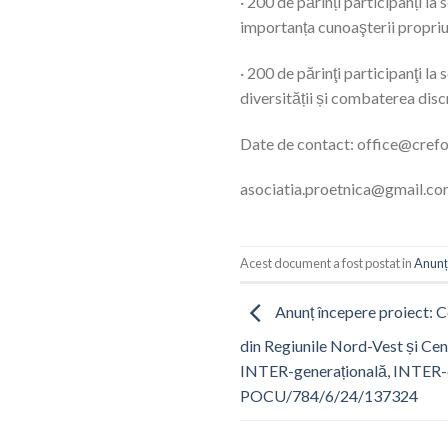
· 200 de părinți participanți la 
importanța cunoaşterii propriul
· 200 de părinţi participanţi la
diversității și combaterea disc
Date de contact: office@crefo
asociatia.proetnica@gmail.c
Acest document a fost postat in
Anunț
Anunț începere proiect: C
din Regiunile Nord-Vest și Cen
INTER-generațională, INTER-
POCU/784/6/24/137324