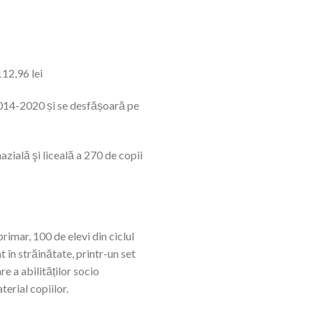
112,96 lei
2014-2020 și se desfășoară pe
azială şi liceală a 270 de copii
primar, 100 de elevi din ciclul
t în străinătate, printr-un set
e a abilităților socio
terial copiilor.