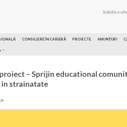
Solicită o of
SIONALĂ
CONSILIERE ÎN CARIERĂ
PROIECTE
ANUNȚURI
C
A
roiect – Sprijin educational comunit
 in strainatate
OP