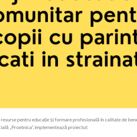
surse pentru educație și formare profesională în calitate de benef
cială „Proetnica”, implementează proiectul: