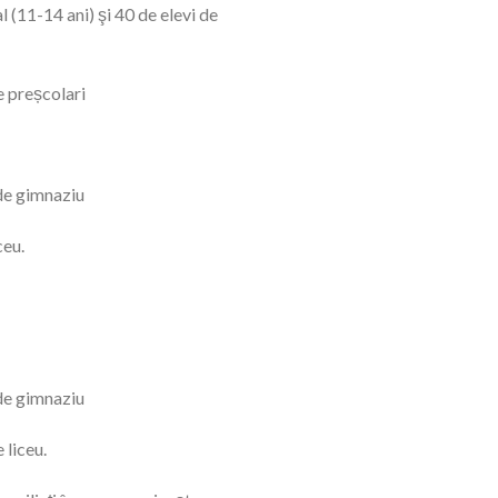
l (11-14 ani) şi 40 de elevi de
e preșcolari
 de gimnaziu
ceu.
 de gimnaziu
 liceu.