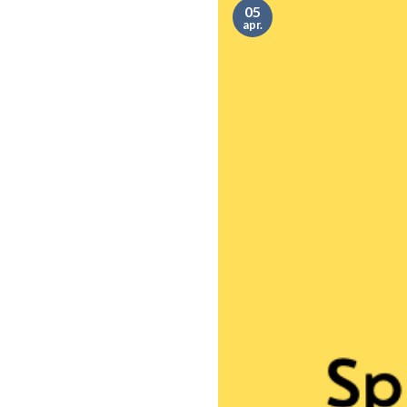
05
apr.