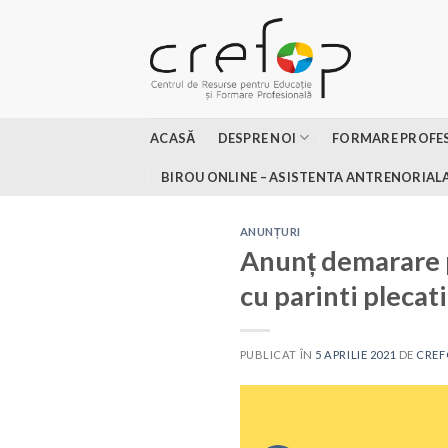
Skip
to
content
ACASĂ
DESPRE NOI
FORMARE PROFE
BIROU ONLINE – ASISTENTA ANTRENORIAL
ANUNȚURI
Anunț demarare p
cu parinti plecati
PUBLICAT ÎN
5 APRILIE 2021
DE
CREF