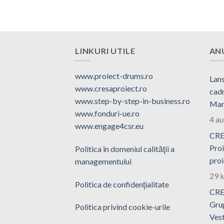
LINKURI UTILE
AN
www.proiect-drums.ro
Lans
www.cresaproiect.ro
cadr
www.step-by-step-in-business.ro
Man
www.fonduri-ue.ro
4 a
www.engage4csr.eu
CRE
Proi
Politica în domeniul calităţii a
proi
managementului
29 i
Politica de confidenţialitate
CRE
Grup
Politica privind cookie-urile
Ves