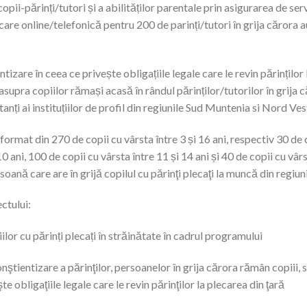
opii-părinți/tutori și a abilităților parentale prin asigurarea de serv
are online/telefonică pentru 200 de parinți/tutori în grija cărora au
tizare în ceea ce privește obligațiile legale care le revin părinților 
 asupra copiilor rămași acasă în rândul părinților/tutorilor în grija 
tanți ai instituțiilor de profil din regiunile Sud Muntenia si Nord Ves
 format din 270 de copii cu vârsta între 3 și 16 ani, respectiv 30 de c
0 ani, 100 de copii cu vârsta între 11 și 14 ani și 40 de copii cu vârs
rsoană care are în grijă copilul cu părinţi plecaţi la muncă din reg
ctului:
ilor cu părinți plecați în străinătate în cadrul programului
ştientizare a părinţilor, persoanelor în grija cărora rămân copiii, sp
te obligaţiile legale care le revin părinţilor la plecarea din ţară