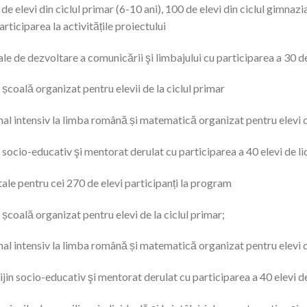
de elevi din ciclul primar (6-10 ani), 100 de elevi din ciclul gimnazia
articiparea la activitățile proiectului
ale de dezvoltare a comunicării şi limbajului cu participarea a 30 d
școală organizat pentru elevii de la ciclul primar
onal intensiv la limba română și matematică organizat pentru elevi
n socio-educativ şi mentorat derulat cu participarea a 40 elevi de li
ale pentru cei 270 de elevi participanți la program
școală organizat pentru elevi de la ciclul primar;
onal intensiv la limba română și matematică organizat pentru elevi
ijin socio-educativ şi mentorat derulat cu participarea a 40 elevi de