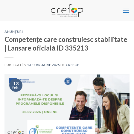
Skip
to
content
ANUNȚURI
Competențe care construiesc stabilitate
| Lansare oficială ID 335213
PUBLICAT ÎN
13 FEBRUARIE 2026
DE
CREFOP
13
feb.