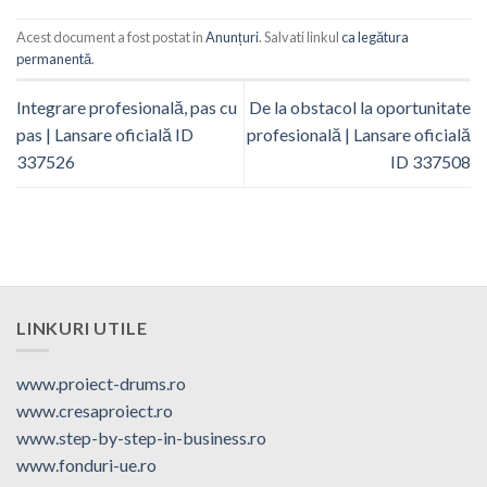
Acest document a fost postat in
Anunțuri
. Salvati linkul
ca legătura
permanentă
.
Integrare profesională, pas cu
De la obstacol la oportunitate
pas | Lansare oficială ID
profesională | Lansare oficială
337526
ID 337508
LINKURI UTILE
www.proiect-drums.ro
www.cresaproiect.ro
www.step-by-step-in-business.ro
www.fonduri-ue.ro