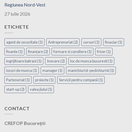
Regiunea Nord-Vest
27 iulie 2026
ETICHETE
agent de securitate
(1)
Antreprenoriat
(2)
cursuri
(1)
finaciar
(1)
finante
(1)
finanțare
(2)
formare si consiliere
(1)
frizer
(1)
ingrijitoare batrani
(1)
Inovare
(2)
loc de munca bucuresti
(1)
locuri de munca
(1)
manager
(1)
manichiurist-pedichiurist
(1)
Parteneriat
(1)
proiecte
(1)
Servicii pentru companii
(1)
start-up
(2)
valea jiului
(1)
CONTACT
CREFOP București