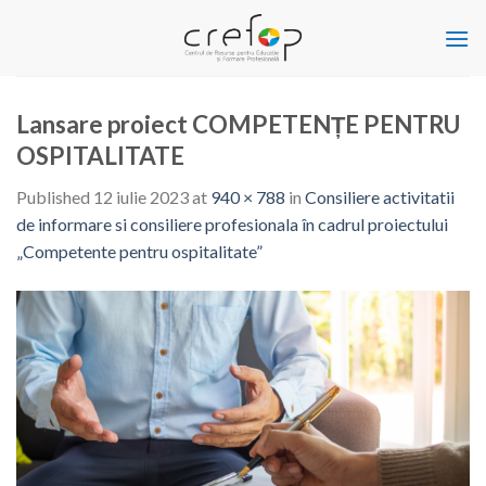
Skip
to
content
Lansare proiect COMPETENȚE PENTRU
OSPITALITATE
Published
12 iulie 2023
at
940 × 788
in
Consiliere activitatii
de informare si consiliere profesionala în cadrul proiectului
„Competente pentru ospitalitate”