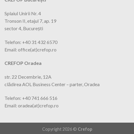
Splaiul Unirii Nr. 4
Tronson II, etajul 7, ap. 19
sector 4, București
Telefon: +40 31 432 6570
Email: office(at)crefop.ro
CREFOP Oradea
str. 22 Decembrie, 12A
clădirea AOL Business Center – parter, Oradea
Telefon: +40 741 666 516
Email: oradea(at)crefop.ro
Copyright 2026 ©
Crefop