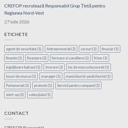
CREFOP recrutează Responsabil Grup Țintă pentru
Regiunea Nord-Vest
27 iulie 2026
ETICHETE
agent de securitate
(1)
Antreprenoriat
(2)
cursuri
(1)
finaciar
(1)
finante
(1)
finanțare
(2)
formare si consiliere
(1)
frizer
(1)
ingrijitoare batrani
(1)
Inovare
(2)
loc de munca bucuresti
(1)
locuri de munca
(1)
manager
(1)
manichiurist-pedichiurist
(1)
Parteneriat
(1)
proiecte
(1)
Servicii pentru companii
(1)
start-up
(2)
valea jiului
(1)
CONTACT
CREFOP București