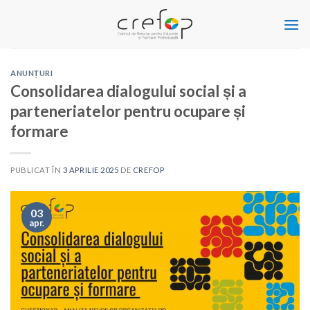
Skip
to
content
ANUNȚURI
Consolidarea dialogului social și a
parteneriatelor pentru ocupare și
formare
PUBLICAT ÎN
3 APRILIE 2025
DE
CREFOP
03
apr.