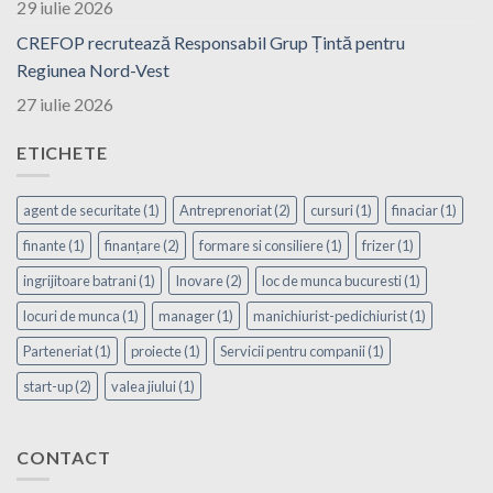
29 iulie 2026
CREFOP recrutează Responsabil Grup Țintă pentru
Regiunea Nord-Vest
27 iulie 2026
ETICHETE
agent de securitate
(1)
Antreprenoriat
(2)
cursuri
(1)
finaciar
(1)
finante
(1)
finanțare
(2)
formare si consiliere
(1)
frizer
(1)
ingrijitoare batrani
(1)
Inovare
(2)
loc de munca bucuresti
(1)
locuri de munca
(1)
manager
(1)
manichiurist-pedichiurist
(1)
Parteneriat
(1)
proiecte
(1)
Servicii pentru companii
(1)
start-up
(2)
valea jiului
(1)
CONTACT