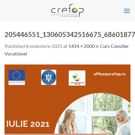
Skip
to
content
205446551_130605342516675_68601877
Published
8 noiembrie 2021
at
1414 × 2000
in
Curs Consilier
Vocational