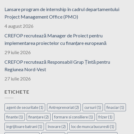
Lansare program de internship în cadrul departamentului
Project Management Office (PMO)
4 august 2026
CREFOP recrutează Manager de Proiect pentru
implementarea proiectelor cu finanțare europeană
29 iulie 2026
CREFOP recrutează Responsabil Grup Țintă pentru
Regiunea Nord-Vest
27 iulie 2026
ETICHETE
agent de securitate
(1)
Antreprenoriat
(2)
cursuri
(1)
finaciar
(1)
finante
(1)
finanțare
(2)
formare si consiliere
(1)
frizer
(1)
ingrijitoare batrani
(1)
Inovare
(2)
loc de munca bucuresti
(1)