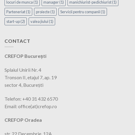
locuri de munca
(1)
manager
(1)
manichiurist-pedichiurist
(1)
Parteneriat
(1)
proiecte
(1)
Servicii pentru companii
(1)
start-up
(2)
valea jiului
(1)
CONTACT
CREFOP București
Splaiul Unirii Nr. 4
Tronson II, etajul 7, ap. 19
sector 4, București
Telefon: +40 31 432 6570
Email: office(at)crefop.ro
CREFOP Oradea
str. 22 Decembrie, 12A