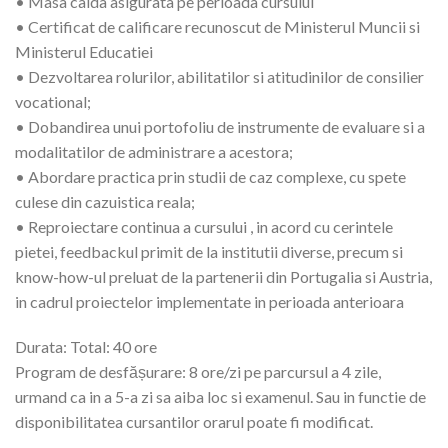
• Masa calda asigurata pe perioada cursului
• Certificat de calificare recunoscut de Ministerul Muncii si
Ministerul Educatiei
• Dezvoltarea rolurilor, abilitatilor si atitudinilor de consilier
vocational;
• Dobandirea unui portofoliu de instrumente de evaluare si a
modalitatilor de administrare a acestora;
• Abordare practica prin studii de caz complexe, cu spete
culese din cazuistica reala;
• Reproiectare continua a cursului , in acord cu cerintele
pietei, feedbackul primit de la institutii diverse, precum si
know-how-ul preluat de la partenerii din Portugalia si Austria,
in cadrul proiectelor implementate in perioada anterioara
Durata: Total: 40 ore
Program de desfășurare: 8 ore/zi pe parcursul a 4 zile,
urmand ca in a 5-a zi sa aiba loc si examenul. Sau in functie de
disponibilitatea cursantilor orarul poate fi modificat.