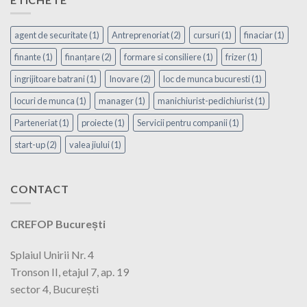
agent de securitate
(1)
Antreprenoriat
(2)
cursuri
(1)
finaciar
(1)
finante
(1)
finanțare
(2)
formare si consiliere
(1)
frizer
(1)
ingrijitoare batrani
(1)
Inovare
(2)
loc de munca bucuresti
(1)
locuri de munca
(1)
manager
(1)
manichiurist-pedichiurist
(1)
Parteneriat
(1)
proiecte
(1)
Servicii pentru companii
(1)
start-up
(2)
valea jiului
(1)
CONTACT
CREFOP București
Splaiul Unirii Nr. 4
Tronson II, etajul 7, ap. 19
sector 4, București