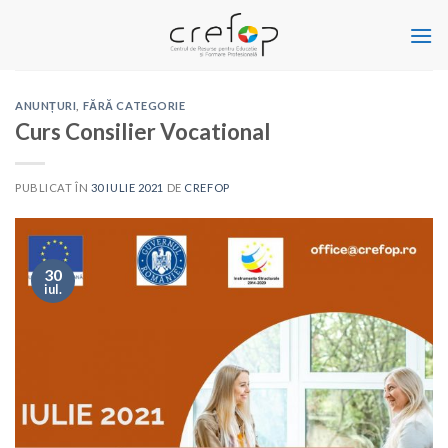
Skip
to
content
ANUNȚURI
,
FĂRĂ CATEGORIE
Curs Consilier Vocational
PUBLICAT ÎN
30 IULIE 2021
DE
CREFOP
30
iul.