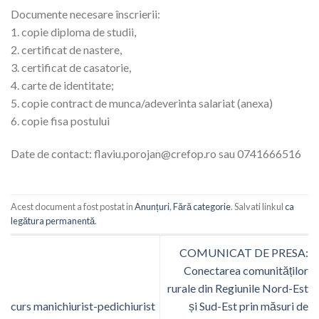
Documente necesare înscrierii:
1. copie diploma de studii,
2. certificat de nastere,
3. certificat de casatorie,
4. carte de identitate;
5. copie contract de munca/adeverinta salariat (anexa)
6. copie fisa postului
Date de contact: flaviu.porojan@crefop.ro sau 0741666516
Acest document a fost postat in
Anunțuri
,
Fără categorie
. Salvati linkul
ca
legătura permanentă
.
COMUNICAT DE PRESA:
Conectarea comunităților
rurale din Regiunile Nord-Est
curs manichiurist-pedichiurist
și Sud-Est prin măsuri de