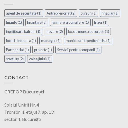
agent de securitate
(1)
Antreprenoriat
(2)
cursuri
(1)
finaciar
(1)
finante
(1)
finanțare
(2)
formare si consiliere
(1)
frizer
(1)
ingrijitoare batrani
(1)
Inovare
(2)
loc de munca bucuresti
(1)
locuri de munca
(1)
manager
(1)
manichiurist-pedichiurist
(1)
Parteneriat
(1)
proiecte
(1)
Servicii pentru companii
(1)
start-up
(2)
valea jiului
(1)
CONTACT
CREFOP București
Splaiul Unirii Nr. 4
Tronson II, etajul 7, ap. 19
sector 4, București