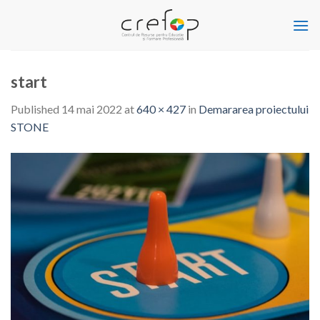
Skip
to
content
start
Published
14 mai 2022
at
640 × 427
in
Demararea proiectului
STONE