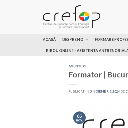
Skip
to
content
ACASĂ
DESPRE NOI
FORMARE PROFE
BIROU ONLINE – ASISTENTA ANTRENORIAL
ANUNȚURI
Formator | Bucur
PUBLICAT ÎN
5 NOIEMBRIE 2024
DE
C
05
nov.