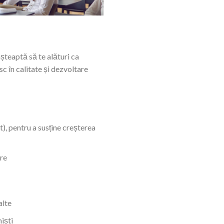
șteaptă să te alături ca
sc în calitate și dezvoltare
), pentru a susține creșterea
are
alte
niști