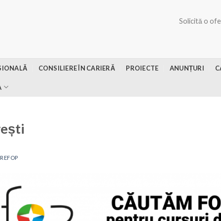
Solicită o of
SIONALĂ
CONSILIERE ÎN CARIERĂ
PROIECTE
ANUNȚURI
C
A
ești
REFOP