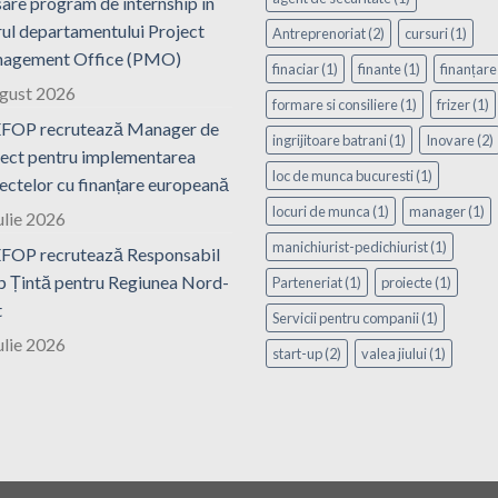
are program de internship în
ul departamentului Project
Antreprenoriat
(2)
cursuri
(1)
agement Office (PMO)
finaciar
(1)
finante
(1)
finanțare
ugust 2026
formare si consiliere
(1)
frizer
(1)
FOP recrutează Manager de
ingrijitoare batrani
(1)
Inovare
(2)
ect pentru implementarea
loc de munca bucuresti
(1)
ectelor cu finanțare europeană
locuri de munca
(1)
manager
(1)
ulie 2026
manichiurist-pedichiurist
(1)
FOP recrutează Responsabil
 Țintă pentru Regiunea Nord-
Parteneriat
(1)
proiecte
(1)
t
Servicii pentru companii
(1)
ulie 2026
start-up
(2)
valea jiului
(1)