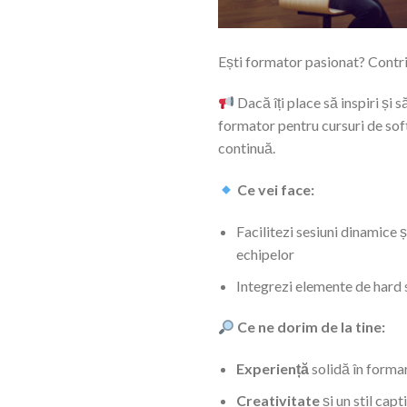
Ești formator pasionat? Contrib
Dacă îți place să inspiri și 
formator pentru cursuri de soft 
continuă.
Ce vei face:
Facilitezi sesiuni dinamice 
echipelor
Integrezi elemente de hard s
Ce ne dorim de la tine:
Experiență
solidă în formar
Creativitate
și un stil cap