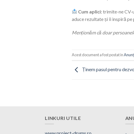
Cum aplici:
trimite-ne CV-u
aduce rezultate și îi inspiră pe 
Menționăm că doar persoanele al
Acest document a fost postat in
Anunț
Ținem pasul pentru dezvol
LINKURI UTILE
AN
www.proiect-drums.ro