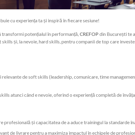
uie cu experiența ta și inspiră în fiecare sesiune!
să transformi potențialul în performanță,
CREFOP
din București te a
skills și, la nevoie, hard skills, pentru companii de top care investe
și relevante de soft skills (leadership, comunicare, time management
kills atunci când e nevoie, oferind o experiență completă de învăț
e profesională și capacitatea de a aduce trainingul la standarde în
tivant de livrare pentru a maximiza impactul în echipele de profesio