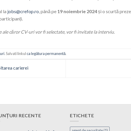
l la
jobs@crefop.ro
, până pe
19 noiembrie 2024
și o scurtă preze
participanți.
e căror CV-uri vor fi selectate, vor fi invitate la interviu.
uri
. Salvati linkul
ca legătura permanentă
.
tarea carierei
UNȚURI RECENTE
ETICHETE
agent de securitate
(1)