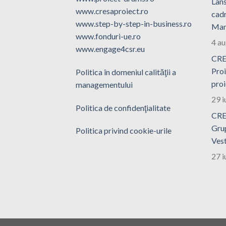
Lans
www.cresaproiect.ro
cadr
www.step-by-step-in-business.ro
Man
www.fonduri-ue.ro
4 a
www.engage4csr.eu
CRE
Proi
Politica în domeniul calităţii a
proi
managementului
29 i
Politica de confidenţialitate
CRE
Grup
Politica privind cookie-urile
Ves
27 i