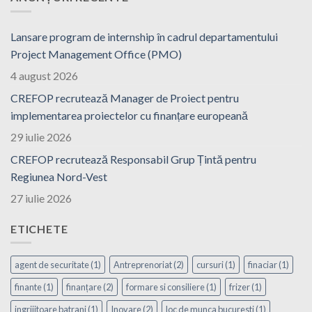
Lansare program de internship în cadrul departamentului
Project Management Office (PMO)
4 august 2026
CREFOP recrutează Manager de Proiect pentru
implementarea proiectelor cu finanțare europeană
29 iulie 2026
CREFOP recrutează Responsabil Grup Țintă pentru
Regiunea Nord-Vest
27 iulie 2026
ETICHETE
agent de securitate
(1)
Antreprenoriat
(2)
cursuri
(1)
finaciar
(1)
finante
(1)
finanțare
(2)
formare si consiliere
(1)
frizer
(1)
ingrijitoare batrani
(1)
Inovare
(2)
loc de munca bucuresti
(1)