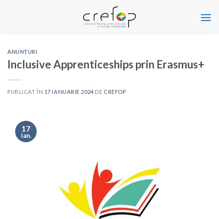
Skip
to
content
ANUNȚURI
Inclusive Apprenticeships prin Erasmus+
PUBLICAT ÎN
17 IANUARIE 2024
DE
CREFOP
17
ian.