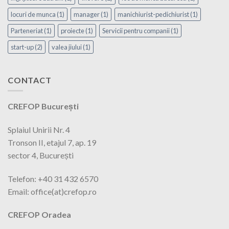
locuri de munca
(1)
manager
(1)
manichiurist-pedichiurist
(1)
Parteneriat
(1)
proiecte
(1)
Servicii pentru companii
(1)
start-up
(2)
valea jiului
(1)
CONTACT
CREFOP București
Splaiul Unirii Nr. 4
Tronson II, etajul 7, ap. 19
sector 4, București
Telefon: +40 31 432 6570
Email: office(at)crefop.ro
CREFOP Oradea