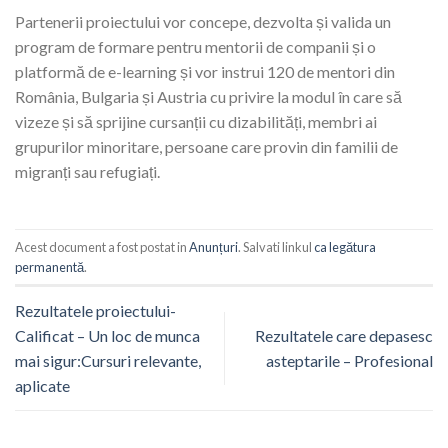
Partenerii proiectului vor concepe, dezvolta și valida un
program de formare pentru mentorii de companii și o
platformă de e-learning și vor instrui 120 de mentori din
România, Bulgaria și Austria cu privire la modul în care să
vizeze și să sprijine cursanții cu dizabilități, membri ai
grupurilor minoritare, persoane care provin din familii de
migranți sau refugiați.
Acest document a fost postat in
Anunțuri
. Salvati linkul
ca legătura
permanentă
.
Rezultatele proiectului-
Calificat – Un loc de munca
Rezultatele care depasesc
mai sigur:Cursuri relevante,
asteptarile – Profesional
aplicate