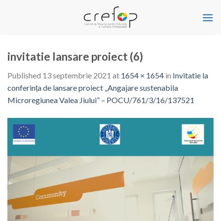
Skip
to
content
invitatie lansare proiect (6)
Published
13 septembrie 2021
at
1654 × 1654
in
Invitatie la
conferința de lansare proiect „Angajare sustenabila
Microregiunea Valea Jiului” – POCU/761/3/16/137521