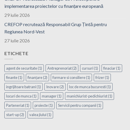
implementarea proiectelor cu finanțare europeană
29 iulie 2026
CREFOP recrutează Responsabil Grup Țintă pentru
Regiunea Nord-Vest
27 iulie 2026
ETICHETE
agent de securitate
(1)
Antreprenoriat
(2)
cursuri
(1)
finaciar
(1)
finante
(1)
finanțare
(2)
formare si consiliere
(1)
frizer
(1)
ingrijitoare batrani
(1)
Inovare
(2)
loc de munca bucuresti
(1)
locuri de munca
(1)
manager
(1)
manichiurist-pedichiurist
(1)
Parteneriat
(1)
proiecte
(1)
Servicii pentru companii
(1)
start-up
(2)
valea jiului
(1)