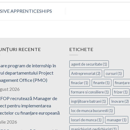
CLUSIVE APPRENTICESHIPS
UNȚURI RECENTE
ETICHETE
agent de securitate
(1)
are program de internship în
ul departamentului Project
Antreprenoriat
(2)
cursuri
(1)
agement Office (PMO)
finaciar
(1)
finante
(1)
finanțare
ugust 2026
formare si consiliere
(1)
frizer
(1)
FOP recrutează Manager de
ingrijitoare batrani
(1)
Inovare
(2)
ect pentru implementarea
loc de munca bucuresti
(1)
ectelor cu finanțare europeană
locuri de munca
(1)
manager
(1)
ulie 2026
manichiurist-pedichiurist
(1)