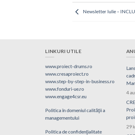
Newsletter Iulie – IN
LINKURI UTILE
AN
www.proiect-drums.ro
Lans
www.cresaproiect.ro
cadr
www.step-by-step-in-business.ro
Man
www.fonduri-ue.ro
4 a
www.engage4csr.eu
CRE
Proi
Politica în domeniul calităţii a
proi
managementului
29 i
Politica de confidenţialitate