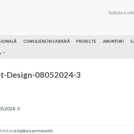
Solicită o of
SIONALĂ
CONSILIERE ÎN CARIERĂ
PROIECTE
ANUNȚURI
C
A
t-Design-08052024-3
052024-3
i linkul
ca legătura permanentă
.