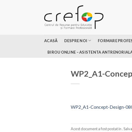
Skip
to
content
ACASĂ
DESPRE NOI
FORMARE PROFE
BIROU ONLINE – ASISTENTA ANTRENORIAL
WP2_A1-Concep
WP2_A1-Concept-Design-08
Acest document a fost postat in . Salvat