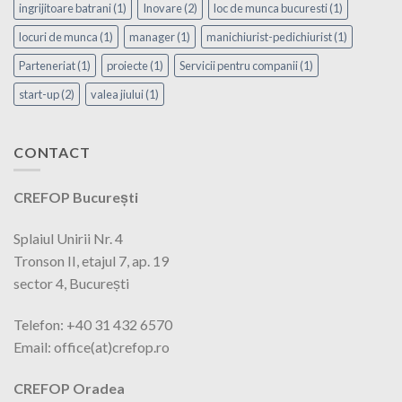
ingrijitoare batrani
(1)
Inovare
(2)
loc de munca bucuresti
(1)
locuri de munca
(1)
manager
(1)
manichiurist-pedichiurist
(1)
Parteneriat
(1)
proiecte
(1)
Servicii pentru companii
(1)
start-up
(2)
valea jiului
(1)
CONTACT
CREFOP București
Splaiul Unirii Nr. 4
Tronson II, etajul 7, ap. 19
sector 4, București
Telefon: +40 31 432 6570
Email: office(at)crefop.ro
CREFOP Oradea