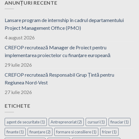
ANUNȚURI RECENTE
Lansare program de internship în cadrul departamentului
Project Management Office (PMO)
4 august 2026
CREFOP recrutează Manager de Proiect pentru
implementarea proiectelor cu finanțare europeană
29 iulie 2026
CREFOP recrutează Responsabil Grup Țintă pentru
Regiunea Nord-Vest
27 iulie 2026
ETICHETE
agent de securitate
(1)
Antreprenoriat
(2)
cursuri
(1)
finaciar
(1)
finante
(1)
finanțare
(2)
formare si consiliere
(1)
frizer
(1)