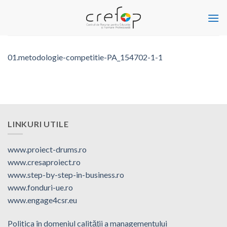
Skip
to
content
01.metodologie-competitie-PA_154702-1-1
LINKURI UTILE
www.proiect-drums.ro
www.cresaproiect.ro
www.step-by-step-in-business.ro
www.fonduri-ue.ro
www.engage4csr.eu
Politica în domeniul calităţii a managementului