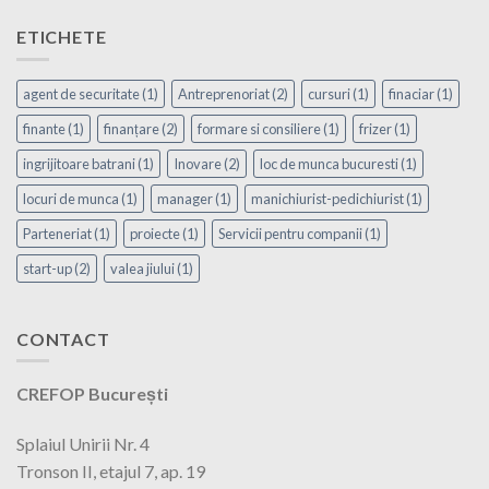
ETICHETE
agent de securitate
(1)
Antreprenoriat
(2)
cursuri
(1)
finaciar
(1)
finante
(1)
finanțare
(2)
formare si consiliere
(1)
frizer
(1)
ingrijitoare batrani
(1)
Inovare
(2)
loc de munca bucuresti
(1)
locuri de munca
(1)
manager
(1)
manichiurist-pedichiurist
(1)
Parteneriat
(1)
proiecte
(1)
Servicii pentru companii
(1)
start-up
(2)
valea jiului
(1)
CONTACT
CREFOP București
Splaiul Unirii Nr. 4
Tronson II, etajul 7, ap. 19