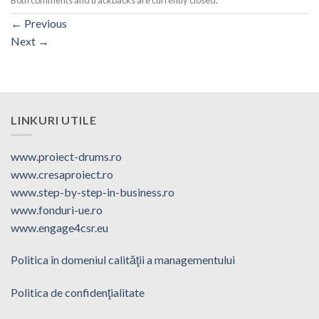
Both comments and trackbacks are currently closed.
←
Previous
Next
→
LINKURI UTILE
www.proiect-drums.ro
www.cresaproiect.ro
www.step-by-step-in-business.ro
www.fonduri-ue.ro
www.engage4csr.eu
Politica în domeniul calităţii a managementului
Politica de confidenţialitate