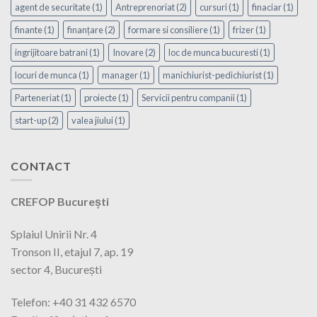
agent de securitate
(1)
Antreprenoriat
(2)
cursuri
(1)
finaciar
(1)
finante
(1)
finanțare
(2)
formare si consiliere
(1)
frizer
(1)
ingrijitoare batrani
(1)
Inovare
(2)
loc de munca bucuresti
(1)
locuri de munca
(1)
manager
(1)
manichiurist-pedichiurist
(1)
Parteneriat
(1)
proiecte
(1)
Servicii pentru companii
(1)
start-up
(2)
valea jiului
(1)
CONTACT
CREFOP București
Splaiul Unirii Nr. 4
Tronson II, etajul 7, ap. 19
sector 4, București
Telefon: +40 31 432 6570