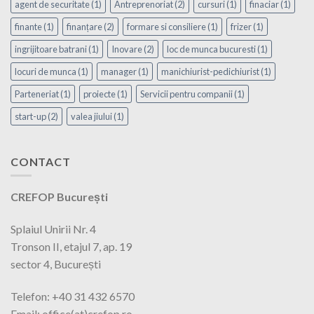
agent de securitate
(1)
Antreprenoriat
(2)
cursuri
(1)
finaciar
(1)
finante
(1)
finanțare
(2)
formare si consiliere
(1)
frizer
(1)
ingrijitoare batrani
(1)
Inovare
(2)
loc de munca bucuresti
(1)
locuri de munca
(1)
manager
(1)
manichiurist-pedichiurist
(1)
Parteneriat
(1)
proiecte
(1)
Servicii pentru companii
(1)
start-up
(2)
valea jiului
(1)
CONTACT
CREFOP București
Splaiul Unirii Nr. 4
Tronson II, etajul 7, ap. 19
sector 4, București
Telefon: +40 31 432 6570
Email: office(at)crefop.ro