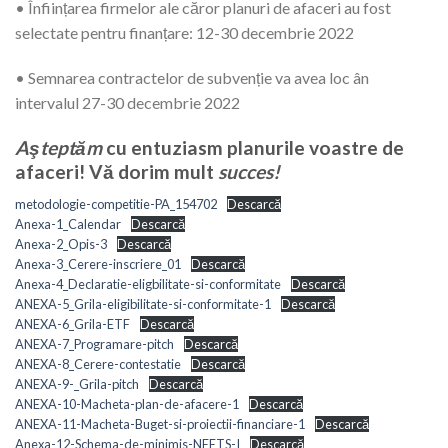
• Înființarea firmelor ale căror planuri de afaceri au fost
selectate pentru finanțare: 12-30 decembrie 2022
• Semnarea contractelor de subvenție va avea loc ân
intervalul 27-30 decembrie 2022
Aşteptăm
cu entuziasm planurile voastre de
afaceri! Vă dorim mult
succes!
metodologie-competitie-PA_154702
Descarcă
Anexa-1_Calendar
Descarcă
Anexa-2_Opis-3
Descarcă
Anexa-3_Cerere-inscriere_01
Descarcă
Anexa-4_Declaratie-eligbilitate-si-conformitate
Descarcă
ANEXA-5_Grila-eligibilitate-si-conformitate-1
Descarcă
ANEXA-6_Grila-ETF
Descarcă
ANEXA-7_Programare-pitch
Descarcă
ANEXA-8_Cerere-contestatie
Descarcă
ANEXA-9-_Grila-pitch
Descarcă
ANEXA-10-Macheta-plan-de-afacere-1
Descarcă
ANEXA-11-Macheta-Buget-si-proiectii-financiare-1
Descarcă
Anexa-12-Schema-de-minimis-NEETS-I
Descarcă