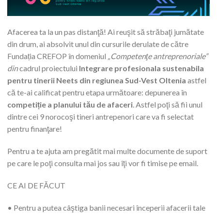
Afacerea ta la un pas distanţă! Ai reuşit să străbaţi jumătate
din drum, ai absolvit unul din cursurile derulate de către
Fundația CREFOP în domeniul
„Competenţe antreprenoriale”
din
cadrul proiectului
Integrare profesionala sustenabila
pentru tinerii Neets din regiunea Sud-Vest Oltenia
astfel
că te-ai calificat pentru etapa următoare: depunerea în
competiție a planului tău de afaceri
. Astfel poţi să fii unul
dintre cei 9 norocoşi tineri antrepenori care va fi selectat
pentru finanţare!
Pentru a te ajuta am pregătit mai multe documente de suport
pe care le poţi consulta mai jos sau îţi vor fi timise pe email.
CE AI DE FĂCUT
• Pentru a putea câştiga banii necesari începerii afacerii tale