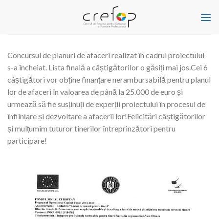
Skip
to
content
Concursul de planuri de afaceri realizat în cadrul proiectului
s-a încheiat. Lista finală a câștigătorilor o găsiți mai jos.Cei 6
câștigători vor obține finanțare nerambursabilă pentru planul
lor de afaceri în valoarea de până la 25.000 de euro și
urmează să fie susținuți de experții proiectului în procesul de
înființare și dezvoltare a afacerii lor!Felicitări câștigătorilor
și mulțumim tuturor tinerilor întreprinzători pentru
participare!