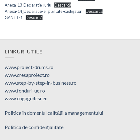
Anexa-13_Declaratie-juriu
Descarcă
Anexa-14_Declaratie-eligibilitate-castigatori
Descarcă
GANTT-1
Descarcă
LINKURI UTILE
www.proiect-drums.ro
www.cresaproiect.ro
www.step-by-step-in-business.ro
www.fonduri-ue.ro
www.engage4csr.eu
Politica în domeniul calităţii a managementului
Politica de confidenţialitate