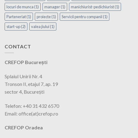
locuri de munca
(1)
manager
(1)
manichiurist-pedichiurist
(1)
Parteneriat
(1)
proiecte
(1)
Servicii pentru companii
(1)
start-up
(2)
valea jiului
(1)
CONTACT
CREFOP București
Splaiul Unirii Nr. 4
Tronson II, etajul 7, ap. 19
sector 4, București
Telefon: +40 31 432 6570
Email: office(at)crefop.ro
CREFOP Oradea