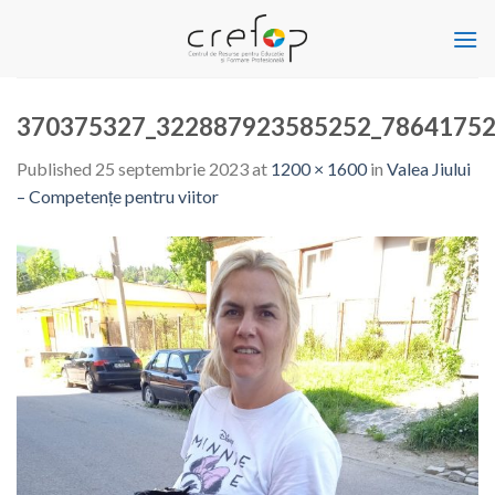
Skip
to
content
370375327_322887923585252_78641752
Published
25 septembrie 2023
at
1200 × 1600
in
Valea Jiului
– Competențe pentru viitor