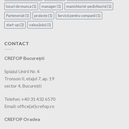
locuri de munca
(1)
manager
(1)
manichiurist-pedichiurist
(1)
Parteneriat
(1)
proiecte
(1)
Servicii pentru companii
(1)
start-up
(2)
valea jiului
(1)
CONTACT
CREFOP București
Splaiul Unirii Nr. 4
Tronson II, etajul 7, ap. 19
sector 4, București
Telefon: +40 31 432 6570
Email: office(at)crefop.ro
CREFOP Oradea