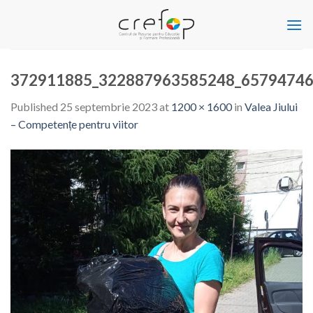
Skip
to
content
372911885_322887963585248_65794746
Published
25 septembrie 2023
at
1200 × 1600
in
Valea Jiului
– Competențe pentru viitor