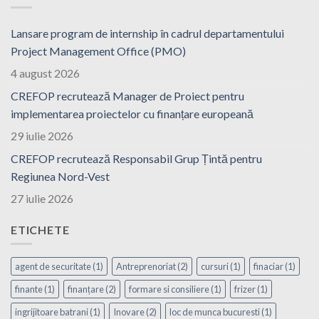
Lansare program de internship în cadrul departamentului
Project Management Office (PMO)
4 august 2026
CREFOP recrutează Manager de Proiect pentru
implementarea proiectelor cu finanțare europeană
29 iulie 2026
CREFOP recrutează Responsabil Grup Țintă pentru
Regiunea Nord-Vest
27 iulie 2026
ETICHETE
agent de securitate
(1)
Antreprenoriat
(2)
cursuri
(1)
finaciar
(1)
finante
(1)
finanțare
(2)
formare si consiliere
(1)
frizer
(1)
ingrijitoare batrani
(1)
Inovare
(2)
loc de munca bucuresti
(1)