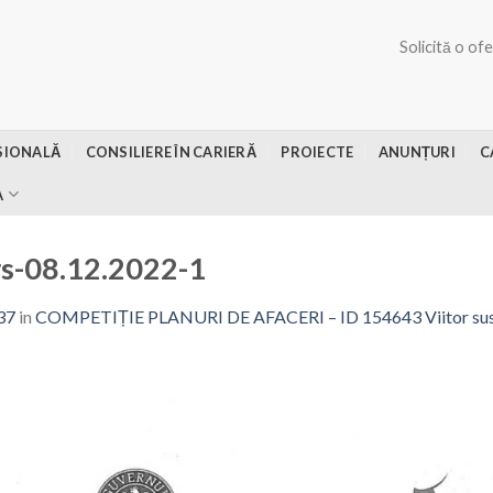
Solicită o of
SIONALĂ
CONSILIERE ÎN CARIERĂ
PROIECTE
ANUNȚURI
C
A
rs-08.12.2022-1
37
in
COMPETIȚIE PLANURI DE AFACERI – ID 154643 Viitor susten