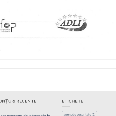
UNȚURI RECENTE
ETICHETE
agent de securitate
(1)
are program de internship în