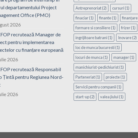
ul departamentului Project
Antreprenoriat
(2)
cursuri
(1)
agement Office (PMO)
finaciar
(1)
finante
(1)
finanțare
ugust 2026
formare si consiliere
(1)
frizer
(1)
FOP recrutează Manager de
ingrijitoare batrani
(1)
Inovare
(2)
ect pentru implementarea
loc de munca bucuresti
(1)
ectelor cu finanțare europeană
locuri de munca
(1)
manager
(1)
ulie 2026
manichiurist-pedichiurist
(1)
FOP recrutează Responsabil
 Țintă pentru Regiunea Nord-
Parteneriat
(1)
proiecte
(1)
t
Servicii pentru companii
(1)
ulie 2026
start-up
(2)
valea jiului
(1)