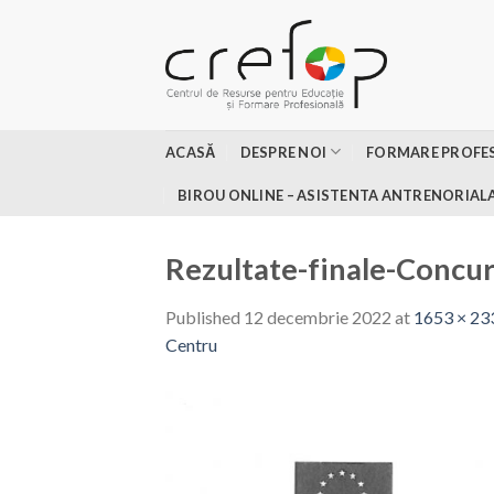
Skip
to
content
ACASĂ
DESPRE NOI
FORMARE PROFE
BIROU ONLINE – ASISTENTA ANTRENORIAL
Rezultate-finale-Concu
Published
12 decembrie 2022
at
1653 × 23
Centru