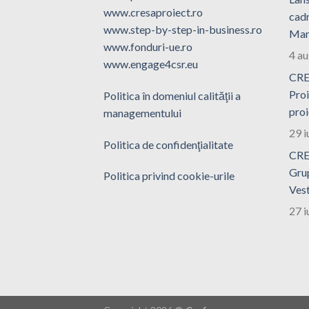
www.cresaproiect.ro
cadr
www.step-by-step-in-business.ro
Man
www.fonduri-ue.ro
4 a
www.engage4csr.eu
CRE
Proi
Politica în domeniul calităţii a
proi
managementului
29 i
Politica de confidenţialitate
CRE
Grup
Politica privind cookie-urile
Ves
27 i