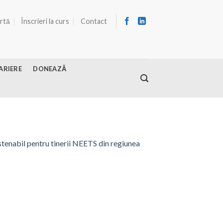
ertă
Înscrieri la curs
Contact
ARIERE
DONEAZĂ
abil pentru tinerii NEETS din regiunea