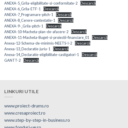
ANEXA-5_Grila-eligibilitate-si-conformitate-2
Descarcă
ANEXA-6_Grila-ETF-1
Descarcă
ANEXA-7_Programare-pitch-1
Descarcă
ANEXA-8_Cerere-contestatie-1
Descarcă
ANEXA-9-_Grila-pitch-1
Descarcă
ANEXA-10-Macheta-plan-de-afacere-2
Descarcă
ANEXA-11-Macheta-Buget-si-proiectii-financiare_01
Descarcă
Anexa-12-Schema-de-minimis-NEETS-I-2
Descarcă
Anexa-13_Declaratie-juriu-1
Descarcă
Anexa-14_Declaratie-eligibilitate-castigatori-1
Descarcă
GANTT-2
Descarcă
LINKURI UTILE
www.proiect-drums.ro
www.cresaproiect.ro
www.step-by-step-in-business.ro
www.fonduri-ue.ro