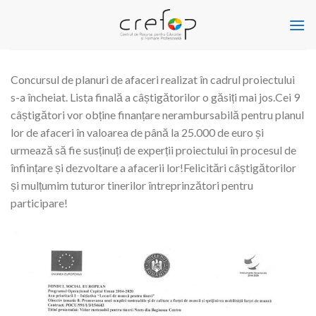
Skip
to
content
Concursul de planuri de afaceri realizat în cadrul proiectului
s-a încheiat. Lista finală a câștigătorilor o găsiți mai jos.Cei 9
câștigători vor obține finanțare nerambursabilă pentru planul
lor de afaceri în valoarea de până la 25.000 de euro și
urmează să fie susținuți de experții proiectului în procesul de
înființare și dezvoltare a afacerii lor!Felicitări câștigătorilor
și mulțumim tuturor tinerilor întreprinzători pentru
participare!