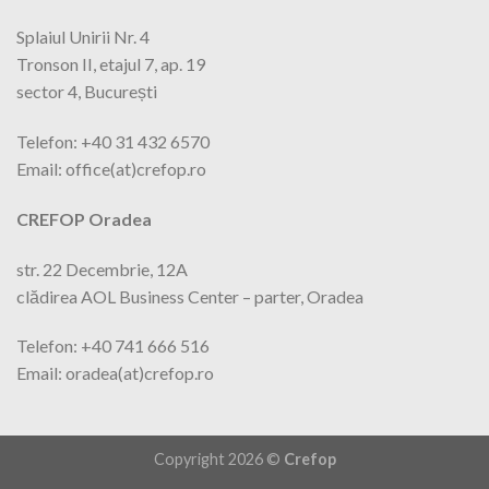
Splaiul Unirii Nr. 4
Tronson II, etajul 7, ap. 19
sector 4, București
Telefon: +40 31 432 6570
Email: office(at)crefop.ro
CREFOP Oradea
str. 22 Decembrie, 12A
clădirea AOL Business Center – parter, Oradea
Telefon: +40 741 666 516
Email: oradea(at)crefop.ro
Copyright 2026 ©
Crefop