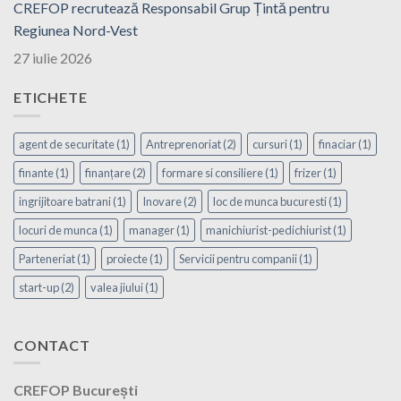
CREFOP recrutează Responsabil Grup Țintă pentru
Regiunea Nord-Vest
27 iulie 2026
ETICHETE
agent de securitate
(1)
Antreprenoriat
(2)
cursuri
(1)
finaciar
(1)
finante
(1)
finanțare
(2)
formare si consiliere
(1)
frizer
(1)
ingrijitoare batrani
(1)
Inovare
(2)
loc de munca bucuresti
(1)
locuri de munca
(1)
manager
(1)
manichiurist-pedichiurist
(1)
Parteneriat
(1)
proiecte
(1)
Servicii pentru companii
(1)
start-up
(2)
valea jiului
(1)
CONTACT
CREFOP București