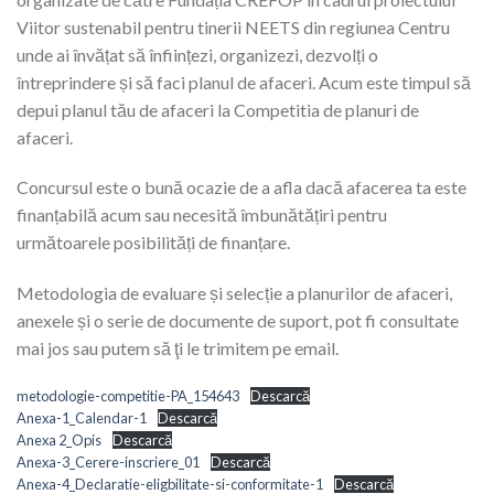
Viitor sustenabil pentru tinerii NEETS din regiunea Centru
unde ai învățat să înființezi, organizezi, dezvolți o
întreprindere și să faci planul de afaceri. Acum este timpul să
depui planul tău de afaceri la Competitia de planuri de
afaceri.
Concursul este o bună ocazie de a afla dacă afacerea ta este
finanțabilă acum sau necesită îmbunătățiri pentru
următoarele posibilități de finanțare.
Metodologia de evaluare și selecție a planurilor de afaceri,
anexele și o serie de documente de suport, pot fi consultate
mai jos sau putem să ţi le trimitem pe email.
metodologie-competitie-PA_154643
Descarcă
Anexa-1_Calendar-1
Descarcă
Anexa 2_Opis
Descarcă
Anexa-3_Cerere-inscriere_01
Descarcă
Anexa-4_Declaratie-eligbilitate-si-conformitate-1
Descarcă