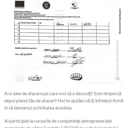
Ai o idee de afacere pe care vrei să o dezvolţi? Este timpul să
depui planul tău de afaceri! Noi te ajutăm să îți înființezi firmă
și să demarezi activitatea acesteia.
Ai participat la cursurile de competenţe antreprenoriale
organizate de către Fundația CREFOP în cadrul proiectului